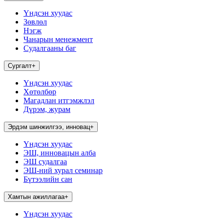
Үндсэн хуудас
Зөвлөл
Нэгж
Чанарын менежмент
Судалгааны баг
Сургалт
+
Үндсэн хуудас
Хөтөлбөр
Магадлан итгэмжлэл
Дүрэм, журам
Эрдэм шинжилгээ, инновац
+
Үндсэн хуудас
ЭШ, инновацын алба
ЭШ судалгаа
ЭШ-ний хурал семинар
Бүтээлийн сан
Хамтын ажиллагаа
+
Үндсэн хуудас