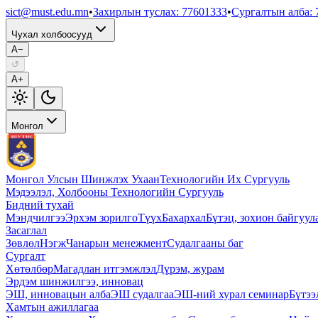
sict@must.edu.mn
•
Захирлын туслах
:
77601333
•
Сургалтын алба
:
Чухал холбоосууд
A−
↺
A+
Монгол
Монгол Улсын Шинжлэх Ухаан
Технологийн Их Сургууль
Мэдээлэл, Холбооны Технологийн Сургууль
Бидний тухай
Мэндчилгээ
Эрхэм зорилго
Түүх
Бахархал
Бүтэц, зохион байгуул
Засаглал
Зөвлөл
Нэгж
Чанарын менежмент
Судалгааны баг
Сургалт
Хөтөлбөр
Магадлан итгэмжлэл
Дүрэм, журам
Эрдэм шинжилгээ, инновац
ЭШ, инновацын алба
ЭШ судалгаа
ЭШ-ний хурал семинар
Бүтээ
Хамтын ажиллагаа