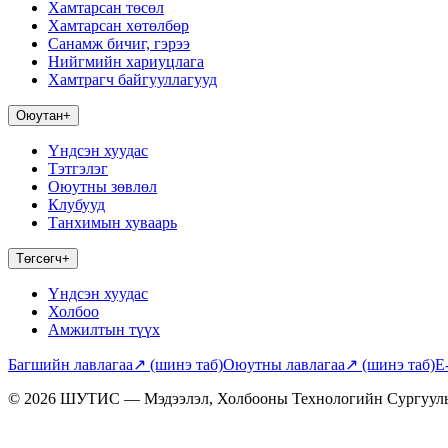
Хамтарсан төсөл
Хамтарсан хөтөлбөр
Санамж бичиг, гэрээ
Нийгмийн хариуцлага
Хамтрагч байгууллагууд
Оюутан
+
Үндсэн хуудас
Тэтгэлэг
Оюутны зөвлөл
Клубууд
Танхимын хуваарь
Төгсөгч
+
Үндсэн хуудас
Холбоо
Амжилтын түүх
Багшийн лавлагаа
↗
(шинэ таб)
Оюутны лавлагаа
↗
(шинэ таб)
E
© 2026 ШУТИС — Мэдээлэл, Холбооны Технологийн Сургуул