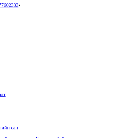
77602333
•
алт
лийн сан