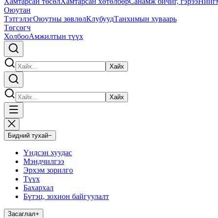
Хамтарсан төсөл
Хамтарсан хөтөлбөр
Санамж бичиг, гэрээ
Нийг
Оюутан
Тэтгэлэг
Оюутны зөвлөл
Клубууд
Танхимын хуваарь
Төгсөгч
Холбоо
Амжилтын түүх
Хайх
Хайх
Бидний тухай
−
Үндсэн хуудас
Мэндчилгээ
Эрхэм зорилго
Түүх
Бахархал
Бүтэц, зохион байгуулалт
Засаглал
+