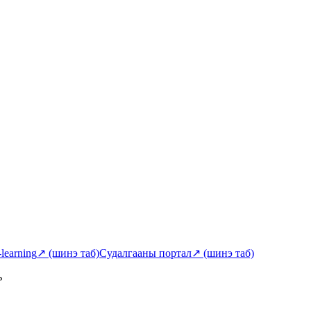
-learning
↗
(шинэ таб)
Судалгааны портал
↗
(шинэ таб)
ь