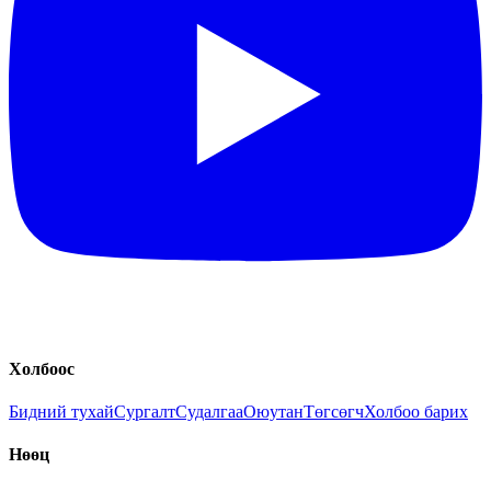
Холбоос
Бидний тухай
Сургалт
Судалгаа
Оюутан
Төгсөгч
Холбоо барих
Нөөц