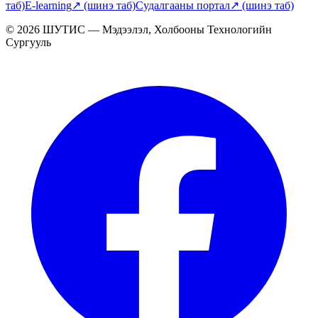
таб)
E-learning
↗
(шинэ таб)
Судалгааны портал
↗
(шинэ таб)
© 2026 ШУТИС — Мэдээлэл, Холбооны Технологийн
Сургууль