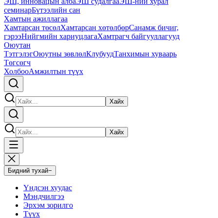
ЭШ, инновацын алба
ЭШ судалгаа
ЭШ-ний хурал
семинар
Бүтээлийн сан
Хамтын ажиллагаа
Хамтарсан төсөл
Хамтарсан хөтөлбөр
Санамж бичиг,
гэрээ
Нийгмийн хариуцлага
Хамтрагч байгууллагууд
Оюутан
Тэтгэлэг
Оюутны зөвлөл
Клубууд
Танхимын хуваарь
Төгсөгч
Холбоо
Амжилтын түүх
Хайх
Хайх
Бидний тухай
−
Үндсэн хуудас
Мэндчилгээ
Эрхэм зорилго
Түүх