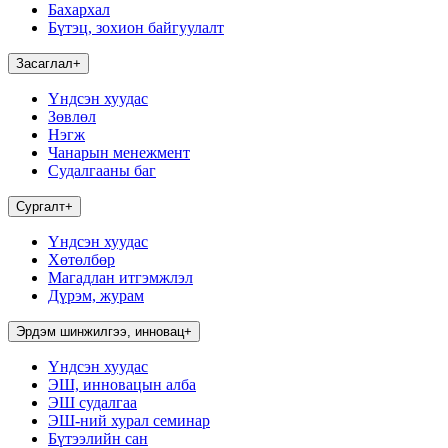
Бахархал
Бүтэц, зохион байгуулалт
Засаглал
+
Үндсэн хуудас
Зөвлөл
Нэгж
Чанарын менежмент
Судалгааны баг
Сургалт
+
Үндсэн хуудас
Хөтөлбөр
Магадлан итгэмжлэл
Дүрэм, журам
Эрдэм шинжилгээ, инновац
+
Үндсэн хуудас
ЭШ, инновацын алба
ЭШ судалгаа
ЭШ-ний хурал семинар
Бүтээлийн сан