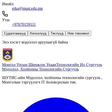
Имэйл
erka@must.edu.mn
Утас
+97670159111
Судалгаанууд
Хичээлүүд
Төслүүд
Ном товхимол
Энэ хэсэгт мэдээлэл оруулаагүй байна
Монгол Улсын Шинжлэх Ухаан
Технологийн Их Сургууль
Мэдээлэл, Холбооны Технологийн Сургууль
ШУТИС-ийн Мэдээлэл, холбооны технологийн сургууль ,
Монголын тэргүүлэгч IT боловсролын төв.