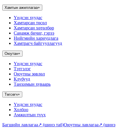
Хамтын ажиллагаа
+
Үндсэн хуудас
Хамтарсан төсөл
Хамтарсан хөтөлбөр
Санамж бичиг, гэрээ
Нийгмийн хариуцлага
Хамтрагч байгууллагууд
Оюутан
+
Үндсэн хуудас
Тэтгэлэг
Оюутны зөвлөл
Клубууд
Танхимын хуваарь
Төгсөгч
+
Үндсэн хуудас
Холбоо
Амжилтын түүх
Багшийн лавлагаа
↗
(шинэ таб)
Оюутны лавлагаа
↗
(шинэ