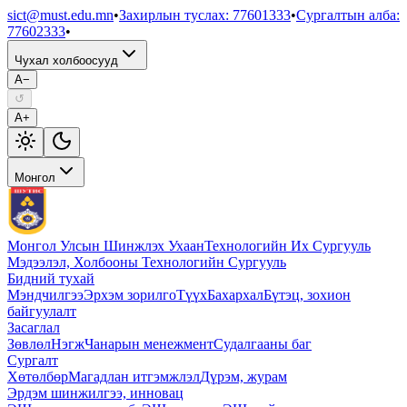
sict@must.edu.mn
•
Захирлын туслах
:
77601333
•
Сургалтын алба
:
77602333
•
Чухал холбоосууд
A−
↺
A+
Монгол
Монгол Улсын Шинжлэх Ухаан
Технологийн Их Сургууль
Мэдээлэл, Холбооны Технологийн Сургууль
Бидний тухай
Мэндчилгээ
Эрхэм зорилго
Түүх
Бахархал
Бүтэц, зохион
байгуулалт
Засаглал
Зөвлөл
Нэгж
Чанарын менежмент
Судалгааны баг
Сургалт
Хөтөлбөр
Магадлан итгэмжлэл
Дүрэм, журам
Эрдэм шинжилгээ, инновац