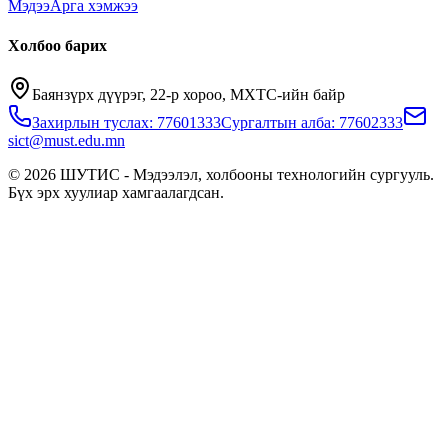
Мэдээ
Арга хэмжээ
Холбоо барих
Баянзүрх дүүрэг, 22-р хороо, МХТС-ийн байр
Захирлын туслах: 77601333
Сургалтын алба: 77602333
sict@must.edu.mn
© 2026 ШУТИС - Мэдээлэл, холбооны технологийн сургууль.
Бүх эрх хуулиар хамгаалагдсан.