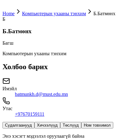
Home
Компьютерын ухааны тэнхим
Б.Батмөнх
Б
Б.Батмөнх
Багш
Компьютерын ухааны тэнхим
Холбоо барих
Имэйл
batmunkh.d@must.edu.mn
Утас
+97670159111
Судалгаанууд
Хичээлүүд
Төслүүд
Ном товхимол
Энэ хэсэгт мэдээлэл оруулаагүй байна