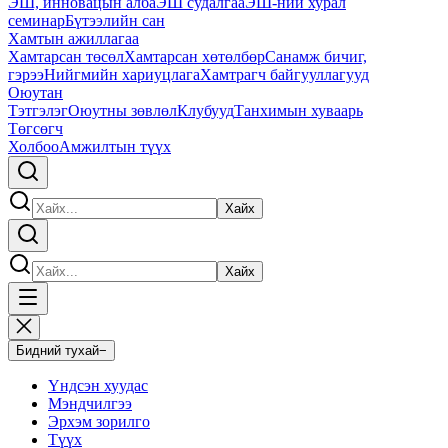
ЭШ, инновацын алба
ЭШ судалгаа
ЭШ-ний хурал
семинар
Бүтээлийн сан
Хамтын ажиллагаа
Хамтарсан төсөл
Хамтарсан хөтөлбөр
Санамж бичиг,
гэрээ
Нийгмийн хариуцлага
Хамтрагч байгууллагууд
Оюутан
Тэтгэлэг
Оюутны зөвлөл
Клубууд
Танхимын хуваарь
Төгсөгч
Холбоо
Амжилтын түүх
Хайх
Хайх
Бидний тухай
−
Үндсэн хуудас
Мэндчилгээ
Эрхэм зорилго
Түүх