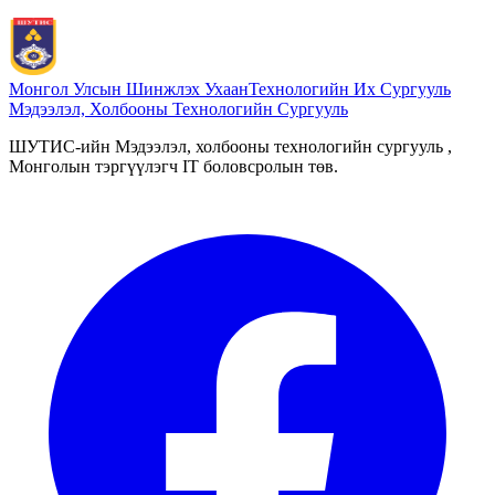
Монгол Улсын Шинжлэх Ухаан
Технологийн Их Сургууль
Мэдээлэл, Холбооны Технологийн Сургууль
ШУТИС-ийн Мэдээлэл, холбооны технологийн сургууль ,
Монголын тэргүүлэгч IT боловсролын төв.