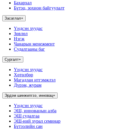
Бахархал
Бүтэц, зохион байгуулалт
Засаглал
+
Үндсэн хуудас
Зөвлөл
Нэгж
Чанарын менежмент
Судалгааны баг
Сургалт
+
Үндсэн хуудас
Хөтөлбөр
Магадлан итгэмжлэл
Дүрэм, журам
Эрдэм шинжилгээ, инновац
+
Үндсэн хуудас
ЭШ, инновацын алба
ЭШ судалгаа
ЭШ-ний хурал семинар
Бүтээлийн сан