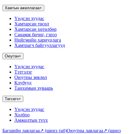
Хамтын ажиллагаа
+
Үндсэн хуудас
Хамтарсан төсөл
Хамтарсан хөтөлбөр
Санамж бичиг, гэрээ
Нийгмийн хариуцлага
Хамтрагч байгууллагууд
Оюутан
+
Үндсэн хуудас
Тэтгэлэг
Оюутны зөвлөл
Клубууд
Танхимын хуваарь
Төгсөгч
+
Үндсэн хуудас
Холбоо
Амжилтын түүх
Багшийн лавлагаа
↗
(шинэ таб)
Оюутны лавлагаа
↗
(шинэ