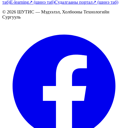
таб)
E-learning
↗
(шинэ таб)
Судалгааны портал
↗
(шинэ таб)
© 2026 ШУТИС — Мэдээлэл, Холбооны Технологийн
Сургууль