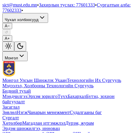
sict@must.edu.mn
•
Захирлын туслах
:
77601333
•
Сургалтын алба
:
77602333
•
Чухал холбоосууд
A−
↺
A+
Монгол
Монгол Улсын Шинжлэх Ухаан
Технологийн Их Сургууль
Мэдээлэл, Холбооны Технологийн Сургууль
Бидний тухай
Мэндчилгээ
Эрхэм зорилго
Түүх
Бахархал
Бүтэц, зохион
байгуулалт
Засаглал
Зөвлөл
Нэгж
Чанарын менежмент
Судалгааны баг
Сургалт
Хөтөлбөр
Магадлан итгэмжлэл
Дүрэм, журам
Эрдэм шинжилгээ, инновац