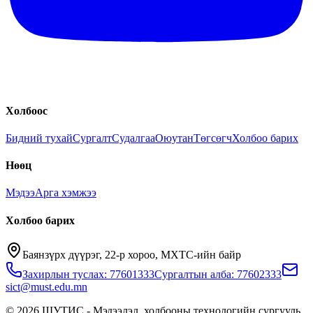
Холбоос
Бидний тухай
Сургалт
Судалгаа
Оюутан
Төгсөгч
Холбоо барих
Нөөц
Мэдээ
Арга хэмжээ
Холбоо барих
Баянзүрх дүүрэг, 22-р хороо, МХТС-ийн байр
Захирлын туслах: 77601333
Сургалтын алба: 77602333
sict@must.edu.mn
© 2026 ШУТИС - Мэдээлэл, холбооны технологийн сургууль.