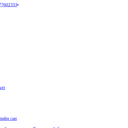
77602333
•
алт
лийн сан