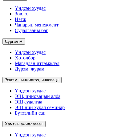
Үндсэн хуудас
Зөвлөл
Нэгж
Чанарын менежмент
Судалгааны баг
Сургалт
+
Үндсэн хуудас
Хөтөлбөр
Магадлан итгэмжлэл
Дүрэм, журам
Эрдэм шинжилгээ, инновац
+
Үндсэн хуудас
ЭШ, инновацын алба
ЭШ судалгаа
ЭШ-ний хурал семинар
Бүтээлийн сан
Хамтын ажиллагаа
+
Үндсэн хуудас