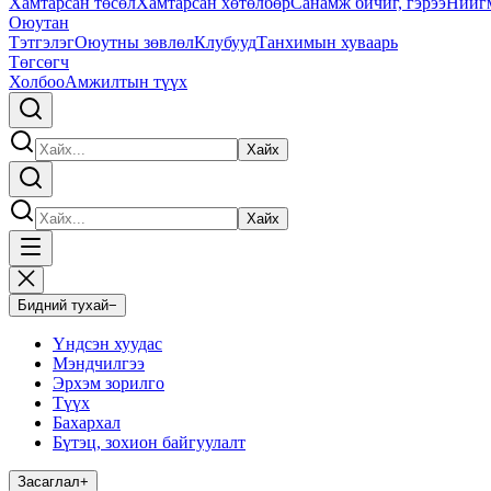
Хамтарсан төсөл
Хамтарсан хөтөлбөр
Санамж бичиг, гэрээ
Нийг
Оюутан
Тэтгэлэг
Оюутны зөвлөл
Клубууд
Танхимын хуваарь
Төгсөгч
Холбоо
Амжилтын түүх
Хайх
Хайх
Бидний тухай
−
Үндсэн хуудас
Мэндчилгээ
Эрхэм зорилго
Түүх
Бахархал
Бүтэц, зохион байгуулалт
Засаглал
+