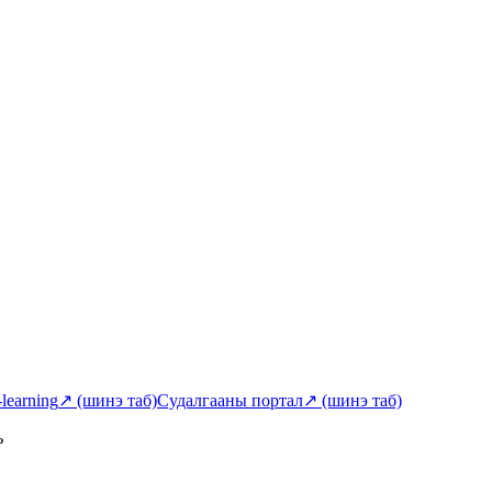
-learning
↗
(шинэ таб)
Судалгааны портал
↗
(шинэ таб)
ь