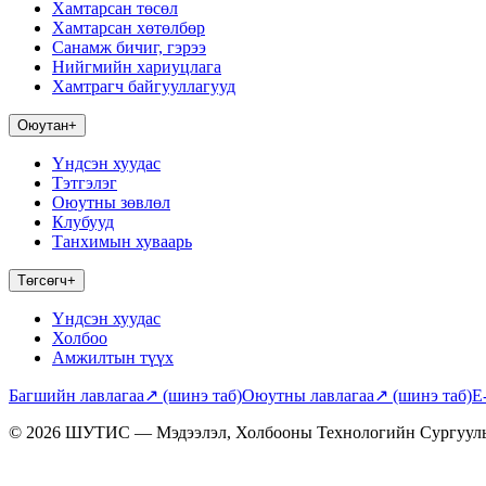
Хамтарсан төсөл
Хамтарсан хөтөлбөр
Санамж бичиг, гэрээ
Нийгмийн хариуцлага
Хамтрагч байгууллагууд
Оюутан
+
Үндсэн хуудас
Тэтгэлэг
Оюутны зөвлөл
Клубууд
Танхимын хуваарь
Төгсөгч
+
Үндсэн хуудас
Холбоо
Амжилтын түүх
Багшийн лавлагаа
↗
(шинэ таб)
Оюутны лавлагаа
↗
(шинэ таб)
E
© 2026 ШУТИС — Мэдээлэл, Холбооны Технологийн Сургуул