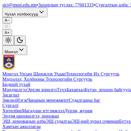
sict@must.edu.mn
•
Захирлын туслах
:
77601333
•
Сургалтын алба
:
Чухал холбоосууд
A−
↺
A+
Монгол
Монгол Улсын Шинжлэх Ухаан
Технологийн Их Сургууль
Мэдээлэл, Холбооны Технологийн Сургууль
Бидний тухай
Мэндчилгээ
Эрхэм зорилго
Түүх
Бахархал
Бүтэц, зохион байгуул
Засаглал
Зөвлөл
Нэгж
Чанарын менежмент
Судалгааны баг
Сургалт
Хөтөлбөр
Магадлан итгэмжлэл
Дүрэм, журам
Эрдэм шинжилгээ, инновац
ЭШ, инновацын алба
ЭШ судалгаа
ЭШ-ний хурал семинар
Бүтээ
Хамтын ажиллагаа