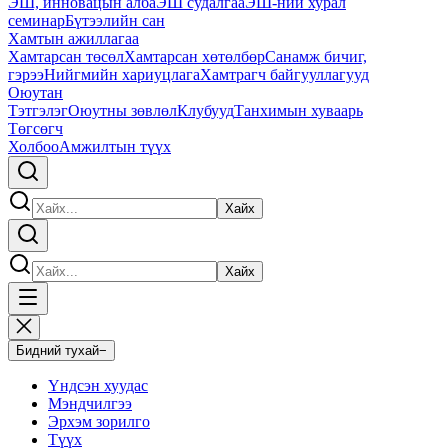
ЭШ, инновацын алба
ЭШ судалгаа
ЭШ-ний хурал
семинар
Бүтээлийн сан
Хамтын ажиллагаа
Хамтарсан төсөл
Хамтарсан хөтөлбөр
Санамж бичиг,
гэрээ
Нийгмийн хариуцлага
Хамтрагч байгууллагууд
Оюутан
Тэтгэлэг
Оюутны зөвлөл
Клубууд
Танхимын хуваарь
Төгсөгч
Холбоо
Амжилтын түүх
Хайх
Хайх
Бидний тухай
−
Үндсэн хуудас
Мэндчилгээ
Эрхэм зорилго
Түүх