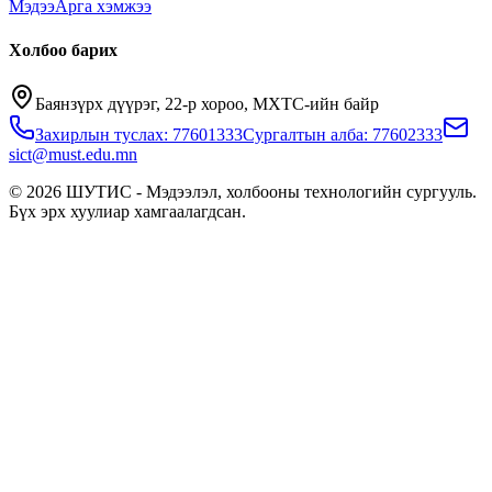
Мэдээ
Арга хэмжээ
Холбоо барих
Баянзүрх дүүрэг, 22-р хороо, МХТС-ийн байр
Захирлын туслах: 77601333
Сургалтын алба: 77602333
sict@must.edu.mn
© 2026 ШУТИС - Мэдээлэл, холбооны технологийн сургууль.
Бүх эрх хуулиар хамгаалагдсан.