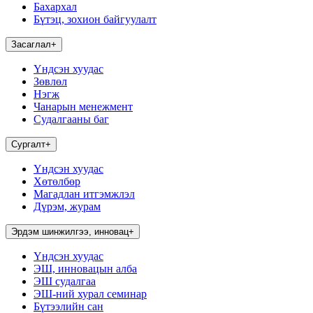
Бахархал
Бүтэц, зохион байгуулалт
Засаглал
+
Үндсэн хуудас
Зөвлөл
Нэгж
Чанарын менежмент
Судалгааны баг
Сургалт
+
Үндсэн хуудас
Хөтөлбөр
Магадлан итгэмжлэл
Дүрэм, журам
Эрдэм шинжилгээ, инновац
+
Үндсэн хуудас
ЭШ, инновацын алба
ЭШ судалгаа
ЭШ-ний хурал семинар
Бүтээлийн сан