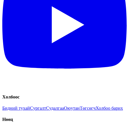
Холбоос
Бидний тухай
Сургалт
Судалгаа
Оюутан
Төгсөгч
Холбоо барих
Нөөц