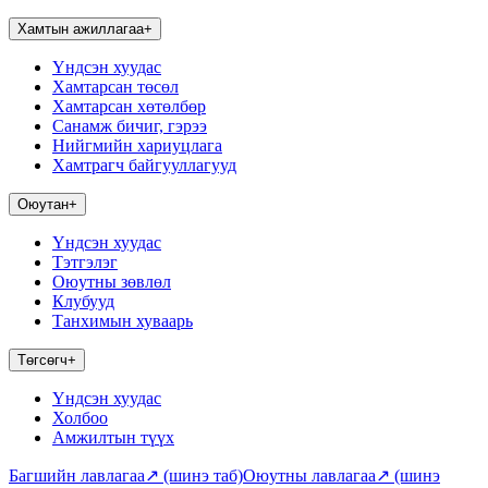
Хамтын ажиллагаа
+
Үндсэн хуудас
Хамтарсан төсөл
Хамтарсан хөтөлбөр
Санамж бичиг, гэрээ
Нийгмийн хариуцлага
Хамтрагч байгууллагууд
Оюутан
+
Үндсэн хуудас
Тэтгэлэг
Оюутны зөвлөл
Клубууд
Танхимын хуваарь
Төгсөгч
+
Үндсэн хуудас
Холбоо
Амжилтын түүх
Багшийн лавлагаа
↗
(шинэ таб)
Оюутны лавлагаа
↗
(шинэ