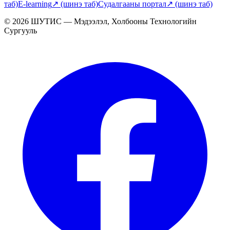
таб)
E-learning
↗
(шинэ таб)
Судалгааны портал
↗
(шинэ таб)
© 2026 ШУТИС — Мэдээлэл, Холбооны Технологийн
Сургууль