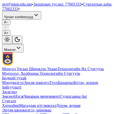
sict@must.edu.mn
•
Захирлын туслах
:
77601333
•
Сургалтын алба
:
77602333
•
Чухал холбоосууд
A−
↺
A+
Монгол
Монгол Улсын Шинжлэх Ухаан
Технологийн Их Сургууль
Мэдээлэл, Холбооны Технологийн Сургууль
Бидний тухай
Мэндчилгээ
Эрхэм зорилго
Түүх
Бахархал
Бүтэц, зохион
байгуулалт
Засаглал
Зөвлөл
Нэгж
Чанарын менежмент
Судалгааны баг
Сургалт
Хөтөлбөр
Магадлан итгэмжлэл
Дүрэм, журам
Эрдэм шинжилгээ, инновац