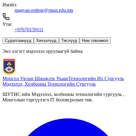
Имэйл
magvan-erdene@must.edu.mn
Утас
+97670159111
Судалгаанууд
Хичээлүүд
Төслүүд
Ном товхимол
Энэ хэсэгт мэдээлэл оруулаагүй байна
Монгол Улсын Шинжлэх Ухаан
Технологийн Их Сургууль
Мэдээлэл, Холбооны Технологийн Сургууль
ШУТИС-ийн Мэдээлэл, холбооны технологийн сургууль ,
Монголын тэргүүлэгч IT боловсролын төв.