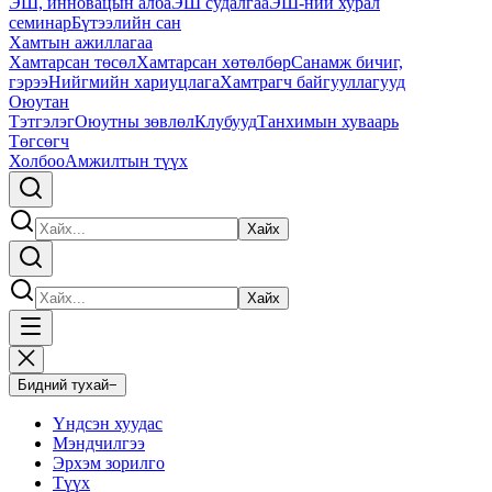
ЭШ, инновацын алба
ЭШ судалгаа
ЭШ-ний хурал
семинар
Бүтээлийн сан
Хамтын ажиллагаа
Хамтарсан төсөл
Хамтарсан хөтөлбөр
Санамж бичиг,
гэрээ
Нийгмийн хариуцлага
Хамтрагч байгууллагууд
Оюутан
Тэтгэлэг
Оюутны зөвлөл
Клубууд
Танхимын хуваарь
Төгсөгч
Холбоо
Амжилтын түүх
Хайх
Хайх
Бидний тухай
−
Үндсэн хуудас
Мэндчилгээ
Эрхэм зорилго
Түүх