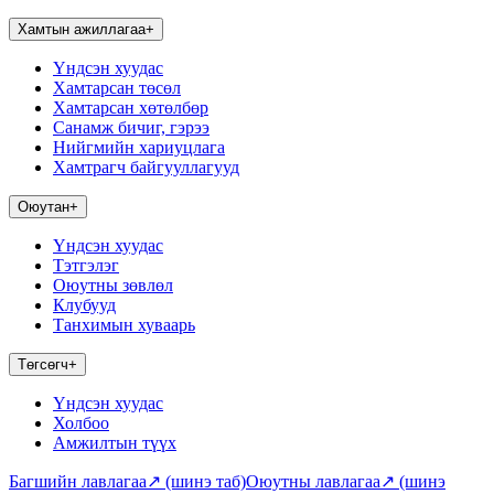
Хамтын ажиллагаа
+
Үндсэн хуудас
Хамтарсан төсөл
Хамтарсан хөтөлбөр
Санамж бичиг, гэрээ
Нийгмийн хариуцлага
Хамтрагч байгууллагууд
Оюутан
+
Үндсэн хуудас
Тэтгэлэг
Оюутны зөвлөл
Клубууд
Танхимын хуваарь
Төгсөгч
+
Үндсэн хуудас
Холбоо
Амжилтын түүх
Багшийн лавлагаа
↗
(шинэ таб)
Оюутны лавлагаа
↗
(шинэ