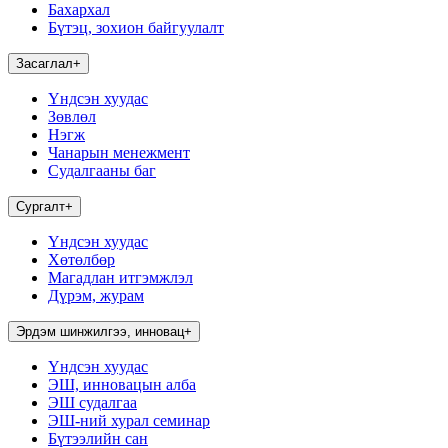
Бахархал
Бүтэц, зохион байгуулалт
Засаглал
+
Үндсэн хуудас
Зөвлөл
Нэгж
Чанарын менежмент
Судалгааны баг
Сургалт
+
Үндсэн хуудас
Хөтөлбөр
Магадлан итгэмжлэл
Дүрэм, журам
Эрдэм шинжилгээ, инновац
+
Үндсэн хуудас
ЭШ, инновацын алба
ЭШ судалгаа
ЭШ-ний хурал семинар
Бүтээлийн сан