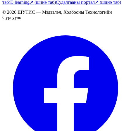
таб)
E-learning
↗
(шинэ таб)
Судалгааны портал
↗
(шинэ таб)
© 2026 ШУТИС — Мэдээлэл, Холбооны Технологийн
Сургууль