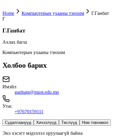
Home
Компьютерын ухааны тэнхим
Г.Ганбат
Г
Г.Ганбат
Ахлах багш
Компьютерын ухааны тэнхим
Холбоо барих
Имэйл
ganbatg@must.edu.mn
Утас
+97670159111
Судалгаанууд
Хичээлүүд
Төслүүд
Ном товхимол
Энэ хэсэгт мэдээлэл оруулаагүй байна