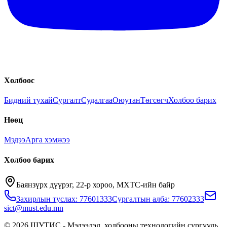
Холбоос
Бидний тухай
Сургалт
Судалгаа
Оюутан
Төгсөгч
Холбоо барих
Нөөц
Мэдээ
Арга хэмжээ
Холбоо барих
Баянзүрх дүүрэг, 22-р хороо, МХТС-ийн байр
Захирлын туслах: 77601333
Сургалтын алба: 77602333
sict@must.edu.mn
© 2026 ШУТИС - Мэдээлэл, холбооны технологийн сургууль.