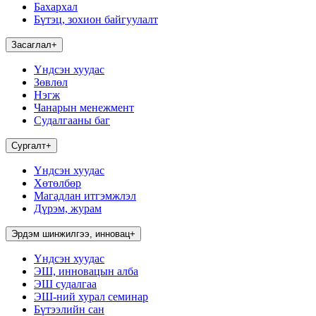
Бахархал
Бүтэц, зохион байгуулалт
Засаглал
+
Үндсэн хуудас
Зөвлөл
Нэгж
Чанарын менежмент
Судалгааны баг
Сургалт
+
Үндсэн хуудас
Хөтөлбөр
Магадлан итгэмжлэл
Дүрэм, журам
Эрдэм шинжилгээ, инновац
+
Үндсэн хуудас
ЭШ, инновацын алба
ЭШ судалгаа
ЭШ-ний хурал семинар
Бүтээлийн сан