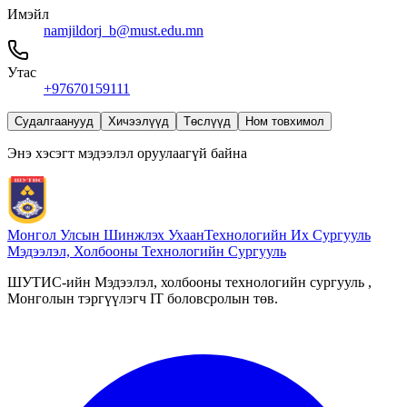
Имэйл
namjildorj_b@must.edu.mn
Утас
+97670159111
Судалгаанууд
Хичээлүүд
Төслүүд
Ном товхимол
Энэ хэсэгт мэдээлэл оруулаагүй байна
Монгол Улсын Шинжлэх Ухаан
Технологийн Их Сургууль
Мэдээлэл, Холбооны Технологийн Сургууль
ШУТИС-ийн Мэдээлэл, холбооны технологийн сургууль ,
Монголын тэргүүлэгч IT боловсролын төв.