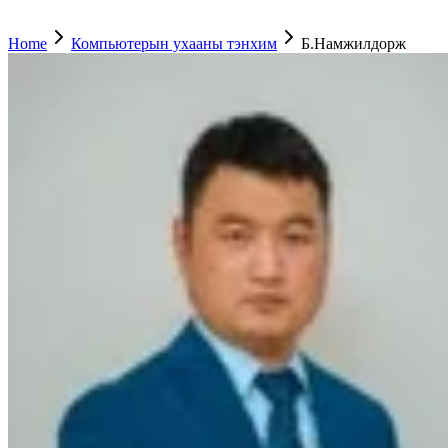
Home
Компьютерын ухааны тэнхим
Б.Намжилдорж