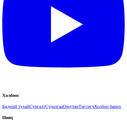
Холбоос
Бидний тухай
Сургалт
Судалгаа
Оюутан
Төгсөгч
Холбоо барих
Нөөц