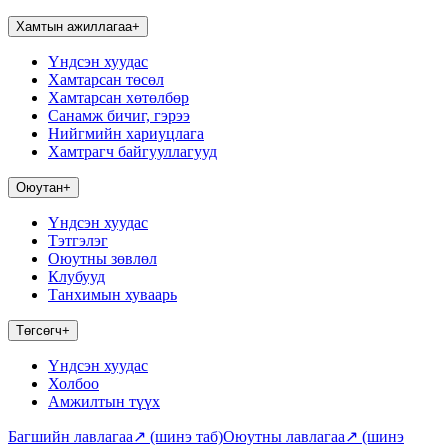
Хамтын ажиллагаа
+
Үндсэн хуудас
Хамтарсан төсөл
Хамтарсан хөтөлбөр
Санамж бичиг, гэрээ
Нийгмийн хариуцлага
Хамтрагч байгууллагууд
Оюутан
+
Үндсэн хуудас
Тэтгэлэг
Оюутны зөвлөл
Клубууд
Танхимын хуваарь
Төгсөгч
+
Үндсэн хуудас
Холбоо
Амжилтын түүх
Багшийн лавлагаа
↗
(шинэ таб)
Оюутны лавлагаа
↗
(шинэ