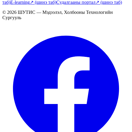
таб)
E-learning
↗
(шинэ таб)
Судалгааны портал
↗
(шинэ таб)
© 2026 ШУТИС — Мэдээлэл, Холбооны Технологийн
Сургууль