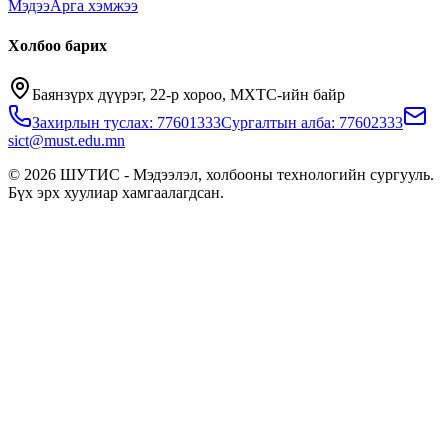
Мэдээ
Арга хэмжээ
Холбоо барих
Баянзүрх дүүрэг, 22-р хороо, МХТС-ийн байр
Захирлын туслах: 77601333
Сургалтын алба: 77602333
sict@must.edu.mn
© 2026 ШУТИС - Мэдээлэл, холбооны технологийн сургууль.
Бүх эрх хуулиар хамгаалагдсан.