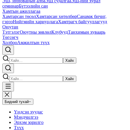
ЭШ, инновацын алба
ЭШ судалгаа
ЭШ-ний хурал
семинар
Бүтээлийн сан
Хамтын ажиллагаа
Хамтарсан төсөл
Хамтарсан хөтөлбөр
Санамж бичиг,
гэрээ
Нийгмийн хариуцлага
Хамтрагч байгууллагууд
Оюутан
Тэтгэлэг
Оюутны зөвлөл
Клубууд
Танхимын хуваарь
Төгсөгч
Холбоо
Амжилтын түүх
Хайх
Хайх
Бидний тухай
−
Үндсэн хуудас
Мэндчилгээ
Эрхэм зорилго
Түүх