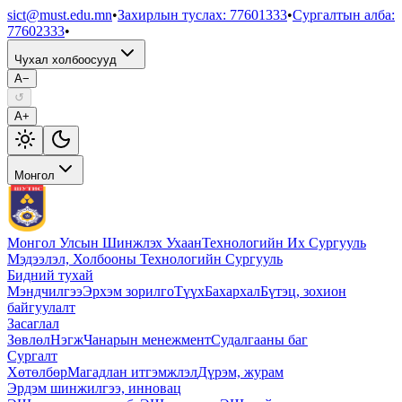
sict@must.edu.mn
•
Захирлын туслах
:
77601333
•
Сургалтын алба
:
77602333
•
Чухал холбоосууд
A−
↺
A+
Монгол
Монгол Улсын Шинжлэх Ухаан
Технологийн Их Сургууль
Мэдээлэл, Холбооны Технологийн Сургууль
Бидний тухай
Мэндчилгээ
Эрхэм зорилго
Түүх
Бахархал
Бүтэц, зохион
байгуулалт
Засаглал
Зөвлөл
Нэгж
Чанарын менежмент
Судалгааны баг
Сургалт
Хөтөлбөр
Магадлан итгэмжлэл
Дүрэм, журам
Эрдэм шинжилгээ, инновац