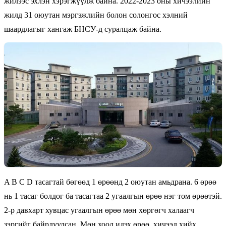
жилээс эхлэн хэрэгжүүлж байна. 2022-2023 оны хичээлийн
жилд 31 оюутан мэргэжлийн болон солонгос хэлний
шаардлагыг хангаж БНСУ-д суралцаж байна.
A B C D тасагтай бөгөөд 1 өрөөнд 2 оюутан амьдрана. 6 өрөө
нь 1 тасаг болдог ба тасагтаа 2 угаалгын өрөө нэг том өрөөтэй.
2-р давхарт хувцас угаалгын өрөө мөн хөргөгч халаагч
зэргийг байрлуулсан. Мөн хоол идэх өрөө, хичээл хийх