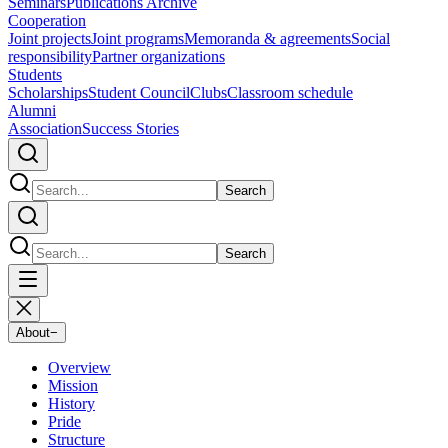
Seminars
Publications Archive
Cooperation
Joint projects
Joint programs
Memoranda & agreements
Social
responsibility
Partner organizations
Students
Scholarships
Student Council
Clubs
Classroom schedule
Alumni
Association
Success Stories
Search
Search
About
−
Overview
Mission
History
Pride
Structure