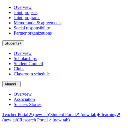
Overview
Joint projects
Joint programs
Memoranda & agreements
Social responsibility
Partner organizations
Students
+
Overview
Scholarships
Student Council
Clubs
Classroom schedule
Alumni
+
Overview
Association
Success Stories
Teacher Portal
↗
(new tab)
Student Portal
↗
(new tab)
E-learning
↗
(new tab)
Research Portal
↗
(new tab)