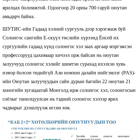
ярилцах боломжтой. Одоогоор 20 орны 700 гаруй оюутан
амьдарч байна.
ШУТИС-ийн Гадаад хэлний сургууль дээр хэрэгжиж буй
Солонгос сангийн Е-скүүл төслийн хүрээнд Ёнсей их
сургуулийн гадаад хүнд солонгос хэл заах аргаар мэргэжсэн
профессорууд цахимаар хичээл орж байсан нь оюутан
залуучууд солонгос хэлийг шимтэн сурахад ихээхэн хувь
нэмэр болсон төдийгүй Ази номхон далайн нийгэмлэг (PAS)-
ийн Оюутан залуучуудын сайн дурын багийн 22 оюутан 21
хоногийн хугацаатай Монголд ирж солонгос хэл, солонгосын
соёлыг танилцуулсан нь тэдний солонгос хэлээр ярих
чадварыг дээшлүүлж өгсөн юм.