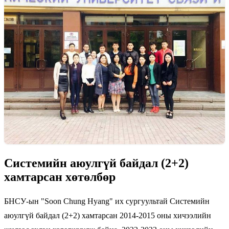
Системийн аюулгүй байдал (2+2)
хамтарсан хөтөлбөр
БНСУ-ын "Soon Chung Hyang" их сургуультай Системийн
аюулгүй байдал (2+2) хамтарсан 2014-2015 оны хичээлийн