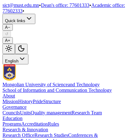
sict@must.edu.mn
•
Dean's office
:
77601333
•
Academic office
:
77602333
•
Quick links
A−
↺
A+
English
Mongolian University of Science
and Technology
School of Information and Communication Technology
About
Mission
History
Pride
Structure
Governance
Councils
Units
Quality management
Research Team
Education
Programs
Accreditation
Rules
Research & Innovation
Research Office
Research Studies
Conferences &