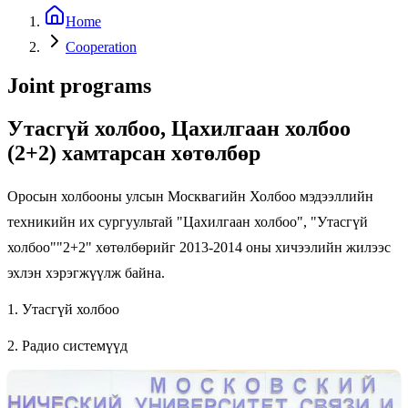
Home
Cooperation
Joint programs
Утасгүй холбоо, Цахилгаан холбоо
(2+2) хамтарсан хөтөлбөр
Оросын холбооны улсын Москвагийн Холбоо мэдээллийн
техникийн их сургуультай "Цахилгаан холбоо", "Утасгүй
холбоо""2+2" хөтөлбөрийг 2013-2014 оны хичээлийн жилээс
эхлэн хэрэгжүүлж байна.
1. Утасгүй холбоо
2. Радио системүүд