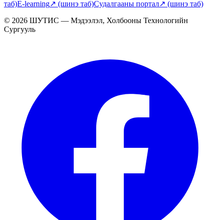
таб)
E-learning
↗
(шинэ таб)
Судалгааны портал
↗
(шинэ таб)
© 2026 ШУТИС — Мэдээлэл, Холбооны Технологийн
Сургууль