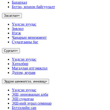
Бахархал
Бүтэц, зохион байгуулалт
Засаглал
+
Үндсэн хуудас
Зөвлөл
Нэгж
Чанарын менежмент
Судалгааны баг
Сургалт
+
Үндсэн хуудас
Хөтөлбөр
Магадлан итгэмжлэл
Дүрэм, журам
Эрдэм шинжилгээ, инновац
+
Үндсэн хуудас
ЭШ, инновацын алба
ЭШ судалгаа
ЭШ-ний хурал семинар
Бүтээлийн сан