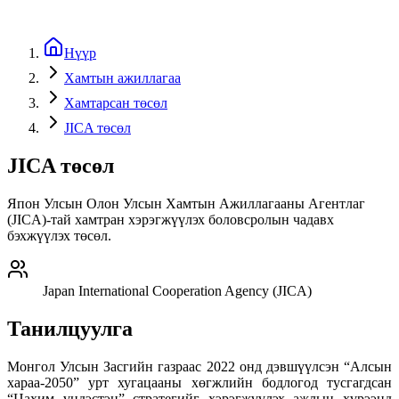
Нүүр
Хамтын ажиллагаа
Хамтарсан төсөл
JICA төсөл
JICA төсөл
Япон Улсын Олон Улсын Хамтын Ажиллагааны Агентлаг
(JICA)-тай хамтран хэрэгжүүлэх боловсролын чадавх
бэхжүүлэх төсөл.
Japan International Cooperation Agency (JICA)
Танилцуулга
Монгол Улсын Засгийн газраас 2022 онд дэвшүүлсэн “Алсын
хараа-2050” урт хугацааны хөгжлийн бодлогод тусгагдсан
“Цахим үндэстэн” стратегийг хэрэгжүүлэх ажлын хүрээнд