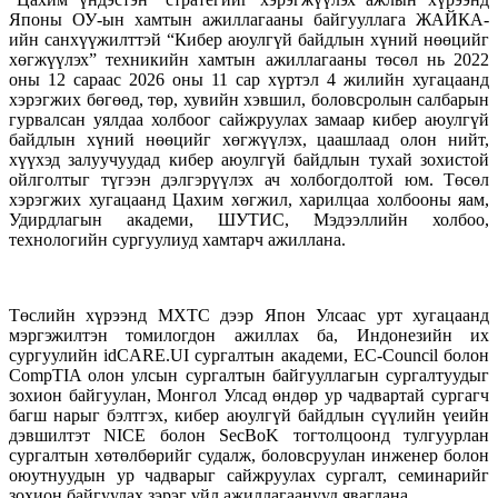
Японы ОУ-ын хамтын ажиллагааны байгууллага ЖАЙКА-
ийн санхүүжилттэй “Кибер аюулгүй байдлын хүний нөөцийг
хөгжүүлэх” техникийн хамтын ажиллагааны төсөл нь 2022
оны 12 сараас 2026 оны 11 сар хүртэл 4 жилийн хугацаанд
хэрэгжих бөгөөд, төр, хувийн хэвшил, боловсролын салбарын
гурвалсан уялдаа холбоог сайжруулах замаар кибер аюулгүй
байдлын хүний нөөцийг хөгжүүлэх, цаашлаад олон нийт,
хүүхэд залуучуудад кибер аюулгүй байдлын тухай зохистой
ойлголтыг түгээн дэлгэрүүлэх ач холбогдолтой юм. Төсөл
хэрэгжих хугацаанд Цахим хөгжил, харилцаа холбооны яам,
Удирдлагын академи, ШУТИС, Мэдээллийн холбоо,
технологийн сургуулиуд хамтарч ажиллана.
Төслийн хүрээнд МХТС дээр Япон Улсаас урт хугацаанд
мэргэжилтэн томилогдон ажиллах ба, Индонезийн их
сургуулийн idCARE.UI сургалтын академи, EC-Council болон
CompTIA олон улсын сургалтын байгууллагын сургалтуудыг
зохион байгуулан, Монгол Улсад өндөр ур чадвартай сургагч
багш нарыг бэлтгэх, кибер аюулгүй байдлын сүүлийн үеийн
дэвшилтэт NICE болон SecBoK тогтолцоонд тулгуурлан
сургалтын хөтөлбөрийг судалж, боловсруулан инженер болон
оюутнуудын ур чадварыг сайжруулах сургалт, семинарийг
зохион байгуулах зэрэг үйл ажиллагаанууд явагдана.