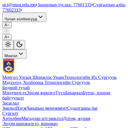
sict@must.edu.mn
•
Захирлын туслах
:
77601333
•
Сургалтын алба
:
77602333
•
Чухал холбоосууд
A−
↺
A+
Монгол
Монгол Улсын Шинжлэх Ухаан
Технологийн Их Сургууль
Мэдээлэл, Холбооны Технологийн Сургууль
Бидний тухай
Мэндчилгээ
Эрхэм зорилго
Түүх
Бахархал
Бүтэц, зохион
байгуулалт
Засаглал
Зөвлөл
Нэгж
Чанарын менежмент
Судалгааны баг
Сургалт
Хөтөлбөр
Магадлан итгэмжлэл
Дүрэм, журам
Эрдэм шинжилгээ, инновац