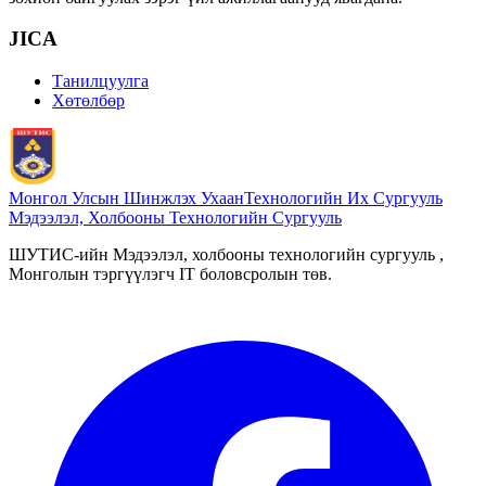
JICA
Танилцуулга
Хөтөлбөр
Монгол Улсын Шинжлэх Ухаан
Технологийн Их Сургууль
Мэдээлэл, Холбооны Технологийн Сургууль
ШУТИС-ийн Мэдээлэл, холбооны технологийн сургууль ,
Монголын тэргүүлэгч IT боловсролын төв.