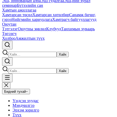
ЭШ, инновацын алба
ЭШ судалгаа
ЭШ-ний хурал
семинар
Бүтээлийн сан
Хамтын ажиллагаа
Хамтарсан төсөл
Хамтарсан хөтөлбөр
Санамж бичиг,
гэрээ
Нийгмийн хариуцлага
Хамтрагч байгууллагууд
Оюутан
Тэтгэлэг
Оюутны зөвлөл
Клубууд
Танхимын хуваарь
Төгсөгч
Холбоо
Амжилтын түүх
Хайх
Хайх
Бидний тухай
−
Үндсэн хуудас
Мэндчилгээ
Эрхэм зорилго
Түүх