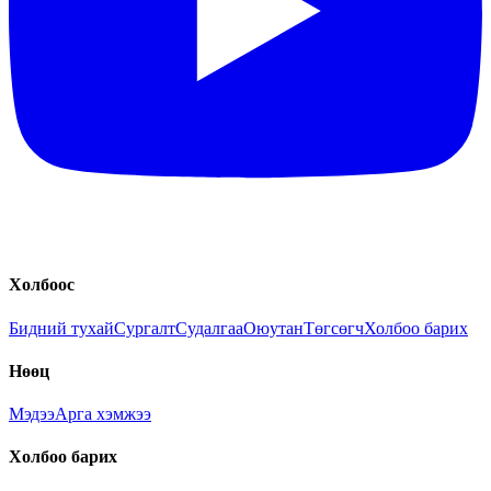
Холбоос
Бидний тухай
Сургалт
Судалгаа
Оюутан
Төгсөгч
Холбоо барих
Нөөц
Мэдээ
Арга хэмжээ
Холбоо барих