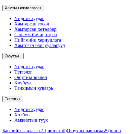
Хамтын ажиллагаа
+
Үндсэн хуудас
Хамтарсан төсөл
Хамтарсан хөтөлбөр
Санамж бичиг, гэрээ
Нийгмийн хариуцлага
Хамтрагч байгууллагууд
Оюутан
+
Үндсэн хуудас
Тэтгэлэг
Оюутны зөвлөл
Клубууд
Танхимын хуваарь
Төгсөгч
+
Үндсэн хуудас
Холбоо
Амжилтын түүх
Багшийн лавлагаа
↗
(шинэ таб)
Оюутны лавлагаа
↗
(шинэ