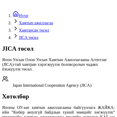
Нүүр
Хамтын ажиллагаа
Хамтарсан төсөл
JICA төсөл
JICA төсөл
Япон Улсын Олон Улсын Хамтын Ажиллагааны Агентлаг
(JICA)-тай хамтран хэрэгжүүлэх боловсролын чадавх
бэхжүүлэх төсөл.
Japan International Cooperation Agency (JICA)
Хөтөлбөр
Японы ОУ-ын хамтын ажиллагааны байгууллага ЖАЙКА-
ийн “Кибер аюулгүй байдлын хүний нөөцийг хөгжүүлэх”
техникийн хамтын ажиллагааны төслийн хүрээнд КАБ-ын