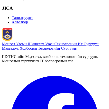
JICA
Танилцуулга
Хөтөлбөр
Монгол Улсын Шинжлэх Ухаан
Технологийн Их Сургууль
Мэдээлэл, Холбооны Технологийн Сургууль
ШУТИС-ийн Мэдээлэл, холбооны технологийн сургууль ,
Монголын тэргүүлэгч IT боловсролын төв.