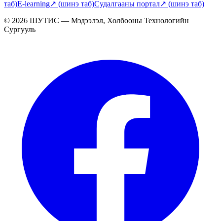
таб)
E-learning
↗
(шинэ таб)
Судалгааны портал
↗
(шинэ таб)
© 2026 ШУТИС — Мэдээлэл, Холбооны Технологийн
Сургууль