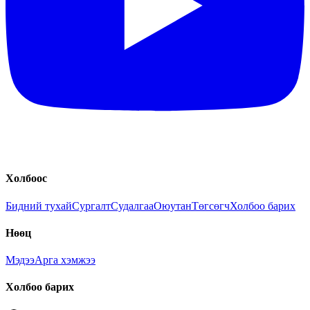
Холбоос
Бидний тухай
Сургалт
Судалгаа
Оюутан
Төгсөгч
Холбоо барих
Нөөц
Мэдээ
Арга хэмжээ
Холбоо барих