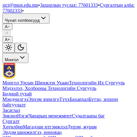
sict@must.edu.mn
•
Захирлын туслах
:
77601333
•
Сургалтын алба
:
77602333
•
Чухал холбоосууд
A−
↺
A+
Монгол
Монгол Улсын Шинжлэх Ухаан
Технологийн Их Сургууль
Мэдээлэл, Холбооны Технологийн Сургууль
Бидний тухай
Мэндчилгээ
Эрхэм зорилго
Түүх
Бахархал
Бүтэц, зохион
байгуулалт
Засаглал
Зөвлөл
Нэгж
Чанарын менежмент
Судалгааны баг
Сургалт
Хөтөлбөр
Магадлан итгэмжлэл
Дүрэм, журам
Эрдэм шинжилгээ, инновац