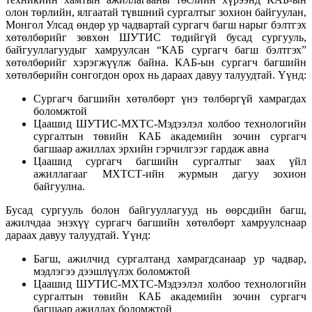
олон төрлийн, ялгаатай түвшний сургалтыг зохион байгуулан,
Монгол Улсад өндөр ур чадвартай сургагч багш нарыг бэлтгэх
хөтөлбөрийг зөвхөн ШУТИС төдийгүй бусад сургууль,
байгууллагуудыг хамруулсан “КАБ сургагч багш бэлтгэх”
хөтөлбөрийг хэрэгжүүлж байна. КАБ-ын сургагч багшийн
хөтөлбөрийн сонгогдон орох нь дараах давуу талуудтай. Үүнд:
Сургагч багшийн хөтөлбөрт үнэ төлбөргүй хамрагдах
боломжтой
Цаашид ШУТИС-МХТС-Мэдээлэл холбоо технологийн
сургалтын төвийн КАБ академийн зочин сургагч
багшаар ажиллах эрхийн гэрчилгээг гардаж авна
Цаашид сургагч багшийн сургалтыг заах үйл
ажиллагааг МХТСТ-ийн журмын дагуу зохион
байгуулна.
Бусад сургууль болон байгууллагууд нь өөрсдийн багш,
ажилчдаа энэхүү сургагч багшийн хөтөлбөрт хамруулснаар
дараах давуу талуудтай. Үүнд:
Багш, ажилчид сургалтанд хамрагдсанаар ур чадвар,
мэдлэгээ дээшлүүлэх боломжтой
Цаашид ШУТИС-МХТС-Мэдээлэл холбоо технологийн
сургалтын төвийн КАБ академийн зочин сургагч
багшаар ажиллах боломжтой