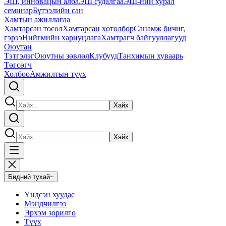
ЭШ, инновацын алба
ЭШ судалгаа
ЭШ-ний хурал
семинар
Бүтээлийн сан
Хамтын ажиллагаа
Хамтарсан төсөл
Хамтарсан хөтөлбөр
Санамж бичиг,
гэрээ
Нийгмийн хариуцлага
Хамтрагч байгууллагууд
Оюутан
Тэтгэлэг
Оюутны зөвлөл
Клубууд
Танхимын хуваарь
Төгсөгч
Холбоо
Амжилтын түүх
Хайх
Хайх
Бидний тухай
−
Үндсэн хуудас
Мэндчилгээ
Эрхэм зорилго
Түүх