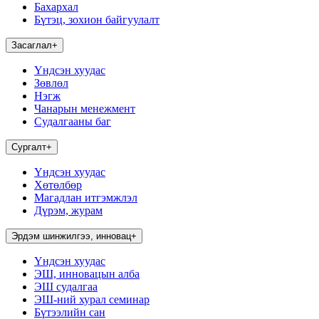
Бахархал
Бүтэц, зохион байгуулалт
Засаглал
+
Үндсэн хуудас
Зөвлөл
Нэгж
Чанарын менежмент
Судалгааны баг
Сургалт
+
Үндсэн хуудас
Хөтөлбөр
Магадлан итгэмжлэл
Дүрэм, журам
Эрдэм шинжилгээ, инновац
+
Үндсэн хуудас
ЭШ, инновацын алба
ЭШ судалгаа
ЭШ-ний хурал семинар
Бүтээлийн сан