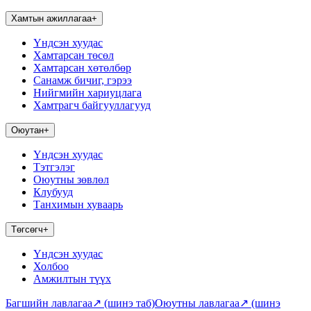
Хамтын ажиллагаа
+
Үндсэн хуудас
Хамтарсан төсөл
Хамтарсан хөтөлбөр
Санамж бичиг, гэрээ
Нийгмийн хариуцлага
Хамтрагч байгууллагууд
Оюутан
+
Үндсэн хуудас
Тэтгэлэг
Оюутны зөвлөл
Клубууд
Танхимын хуваарь
Төгсөгч
+
Үндсэн хуудас
Холбоо
Амжилтын түүх
Багшийн лавлагаа
↗
(шинэ таб)
Оюутны лавлагаа
↗
(шинэ