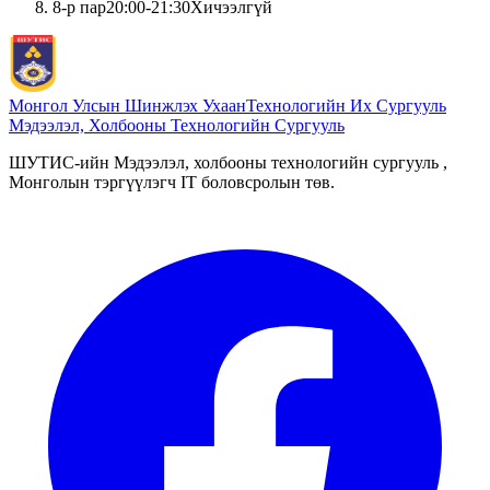
8
-р пар
20:00
-
21:30
Хичээлгүй
Монгол Улсын Шинжлэх Ухаан
Технологийн Их Сургууль
Мэдээлэл, Холбооны Технологийн Сургууль
ШУТИС-ийн Мэдээлэл, холбооны технологийн сургууль ,
Монголын тэргүүлэгч IT боловсролын төв.