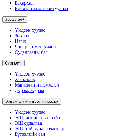
Бахархал
Бүтэц, зохион байгуулалт
Засаглал
+
Үндсэн хуудас
Зөвлөл
Нэгж
Чанарын менежмент
Судалгааны баг
Сургалт
+
Үндсэн хуудас
Хөтөлбөр
Магадлан итгэмжлэл
Дүрэм, журам
Эрдэм шинжилгээ, инновац
+
Үндсэн хуудас
ЭШ, инновацын алба
ЭШ судалгаа
ЭШ-ний хурал семинар
Бүтээлийн сан