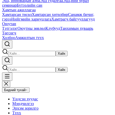
ЭШ, инновацын алба
ЭШ судалгаа
ЭШ-ний хурал
семинар
Бүтээлийн сан
Хамтын ажиллагаа
Хамтарсан төсөл
Хамтарсан хөтөлбөр
Санамж бичиг,
гэрээ
Нийгмийн хариуцлага
Хамтрагч байгууллагууд
Оюутан
Тэтгэлэг
Оюутны зөвлөл
Клубууд
Танхимын хуваарь
Төгсөгч
Холбоо
Амжилтын түүх
Хайх
Хайх
Бидний тухай
−
Үндсэн хуудас
Мэндчилгээ
Эрхэм зорилго
Түүх