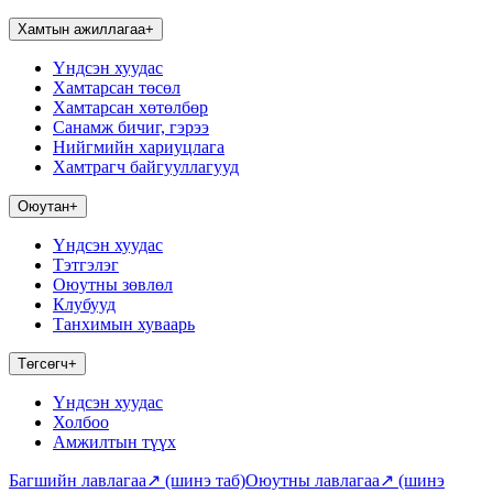
Хамтын ажиллагаа
+
Үндсэн хуудас
Хамтарсан төсөл
Хамтарсан хөтөлбөр
Санамж бичиг, гэрээ
Нийгмийн хариуцлага
Хамтрагч байгууллагууд
Оюутан
+
Үндсэн хуудас
Тэтгэлэг
Оюутны зөвлөл
Клубууд
Танхимын хуваарь
Төгсөгч
+
Үндсэн хуудас
Холбоо
Амжилтын түүх
Багшийн лавлагаа
↗
(шинэ таб)
Оюутны лавлагаа
↗
(шинэ