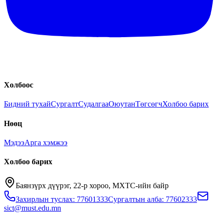
Холбоос
Бидний тухай
Сургалт
Судалгаа
Оюутан
Төгсөгч
Холбоо барих
Нөөц
Мэдээ
Арга хэмжээ
Холбоо барих
Баянзүрх дүүрэг, 22-р хороо, МХТС-ийн байр
Захирлын туслах: 77601333
Сургалтын алба: 77602333
sict@must.edu.mn