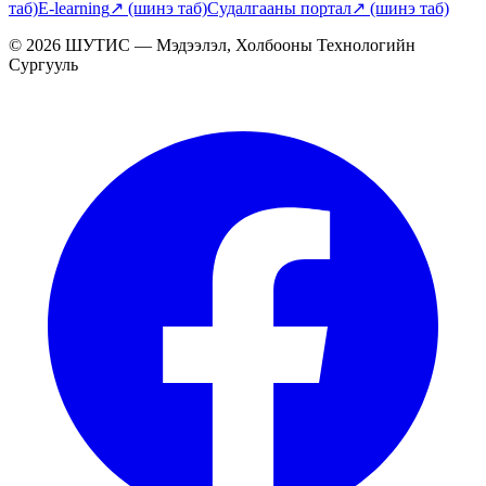
таб)
E-learning
↗
(шинэ таб)
Судалгааны портал
↗
(шинэ таб)
© 2026 ШУТИС — Мэдээлэл, Холбооны Технологийн
Сургууль