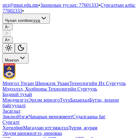
sict@must.edu.mn
•
Захирлын туслах
:
77601333
•
Сургалтын алба
:
77602333
•
Чухал холбоосууд
A−
↺
A+
Монгол
Монгол Улсын Шинжлэх Ухаан
Технологийн Их Сургууль
Мэдээлэл, Холбооны Технологийн Сургууль
Бидний тухай
Мэндчилгээ
Эрхэм зорилго
Түүх
Бахархал
Бүтэц, зохион
байгуулалт
Засаглал
Зөвлөл
Нэгж
Чанарын менежмент
Судалгааны баг
Сургалт
Хөтөлбөр
Магадлан итгэмжлэл
Дүрэм, журам
Эрдэм шинжилгээ, инновац