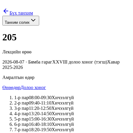
Бүх танхим
Танхим солих
205
Лекцийн өрөө
2026-08-07
·
Бямба
гараг
XXVIII
долоо хоног (
тэгш
)
Хавар
2025-2026
Амралтын өдөр
Өнөөдөр
Долоо хоног
1
-р пар
08:00
-
09:30
Хичээлгүй
2
-р пар
09:40
-
11:10
Хичээлгүй
3
-р пар
11:20
-
12:50
Хичээлгүй
4
-р пар
13:20
-
14:50
Хичээлгүй
5
-р пар
15:00
-
16:30
Хичээлгүй
6
-р пар
16:40
-
18:10
Хичээлгүй
7
-р пар
18:20
-
19:50
Хичээлгүй