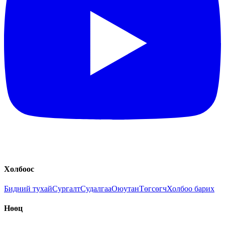
Холбоос
Бидний тухай
Сургалт
Судалгаа
Оюутан
Төгсөгч
Холбоо барих
Нөөц