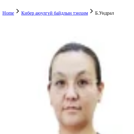
Home
Кибер аюулгүй байдлын тэнхим
Б.Ундрал