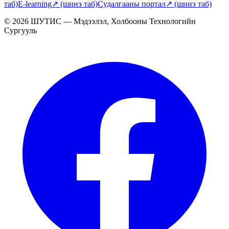
таб)
E-learning
↗
(шинэ таб)
Судалгааны портал
↗
(шинэ таб)
© 2026 ШУТИС — Мэдээлэл, Холбооны Технологийн
Сургууль