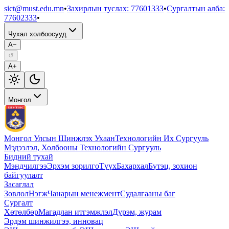
sict@must.edu.mn
•
Захирлын туслах
:
77601333
•
Сургалтын алба
:
77602333
•
Чухал холбоосууд
A−
↺
A+
Монгол
Монгол Улсын Шинжлэх Ухаан
Технологийн Их Сургууль
Мэдээлэл, Холбооны Технологийн Сургууль
Бидний тухай
Мэндчилгээ
Эрхэм зорилго
Түүх
Бахархал
Бүтэц, зохион
байгуулалт
Засаглал
Зөвлөл
Нэгж
Чанарын менежмент
Судалгааны баг
Сургалт
Хөтөлбөр
Магадлан итгэмжлэл
Дүрэм, журам
Эрдэм шинжилгээ, инновац