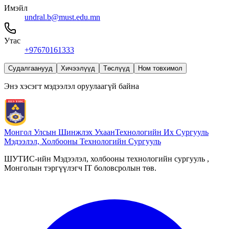
Имэйл
undral.b@must.edu.mn
Утас
+97670161333
Судалгаанууд
Хичээлүүд
Төслүүд
Ном товхимол
Энэ хэсэгт мэдээлэл оруулаагүй байна
Монгол Улсын Шинжлэх Ухаан
Технологийн Их Сургууль
Мэдээлэл, Холбооны Технологийн Сургууль
ШУТИС-ийн Мэдээлэл, холбооны технологийн сургууль ,
Монголын тэргүүлэгч IT боловсролын төв.