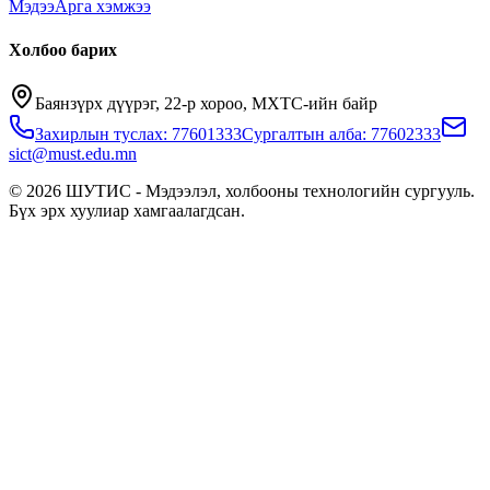
Мэдээ
Арга хэмжээ
Холбоо барих
Баянзүрх дүүрэг, 22-р хороо, МХТС-ийн байр
Захирлын туслах: 77601333
Сургалтын алба: 77602333
sict@must.edu.mn
© 2026 ШУТИС - Мэдээлэл, холбооны технологийн сургууль.
Бүх эрх хуулиар хамгаалагдсан.