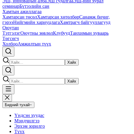
ЭШ, инновацын алба
ЭШ судалгаа
ЭШ-ний хурал
семинар
Бүтээлийн сан
Хамтын ажиллагаа
Хамтарсан төсөл
Хамтарсан хөтөлбөр
Санамж бичиг,
гэрээ
Нийгмийн хариуцлага
Хамтрагч байгууллагууд
Оюутан
Тэтгэлэг
Оюутны зөвлөл
Клубууд
Танхимын хуваарь
Төгсөгч
Холбоо
Амжилтын түүх
Хайх
Хайх
Бидний тухай
−
Үндсэн хуудас
Мэндчилгээ
Эрхэм зорилго
Түүх