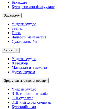
Бахархал
Бүтэц, зохион байгуулалт
Засаглал
+
Үндсэн хуудас
Зөвлөл
Нэгж
Чанарын менежмент
Судалгааны баг
Сургалт
+
Үндсэн хуудас
Хөтөлбөр
Магадлан итгэмжлэл
Дүрэм, журам
Эрдэм шинжилгээ, инновац
+
Үндсэн хуудас
ЭШ, инновацын алба
ЭШ судалгаа
ЭШ-ний хурал семинар
Бүтээлийн сан