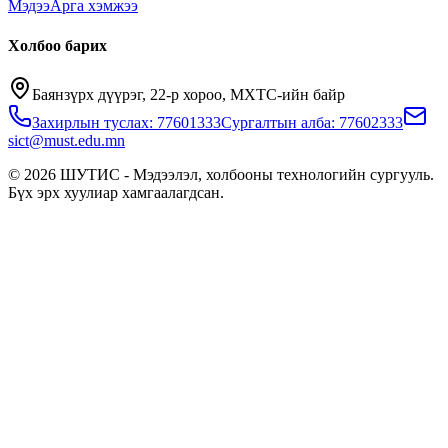
Мэдээ
Арга хэмжээ
Холбоо барих
Баянзүрх дүүрэг, 22-р хороо, МХТС-ийн байр
Захирлын туслах: 77601333
Сургалтын алба: 77602333
sict@must.edu.mn
© 2026 ШУТИС - Мэдээлэл, холбооны технологийн сургууль.
Бүх эрх хуулиар хамгаалагдсан.