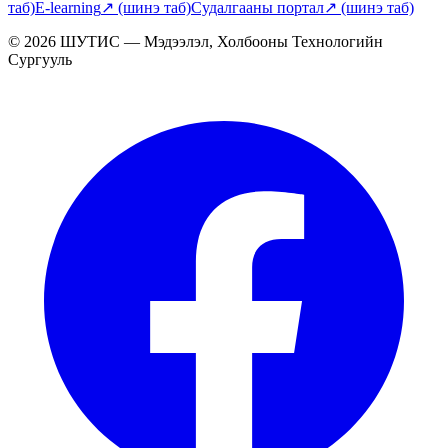
таб)
E-learning
↗
(шинэ таб)
Судалгааны портал
↗
(шинэ таб)
© 2026 ШУТИС — Мэдээлэл, Холбооны Технологийн
Сургууль