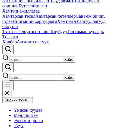
ЭШ, инновацын алба
ЭШ судалгаа
ЭШ-ний хурал
семинар
Бүтээлийн сан
Хамтын ажиллагаа
Хамтарсан төсөл
Хамтарсан хөтөлбөр
Санамж бичиг,
гэрээ
Нийгмийн хариуцлага
Хамтрагч байгууллагууд
Оюутан
Тэтгэлэг
Оюутны зөвлөл
Клубууд
Танхимын хуваарь
Төгсөгч
Холбоо
Амжилтын түүх
Хайх
Хайх
Бидний тухай
−
Үндсэн хуудас
Мэндчилгээ
Эрхэм зорилго
Түүх