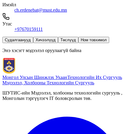
Имэйл
ch.erdenebat@must.edu.mn
Утас
+97670159111
Судалгаанууд
Хичээлүүд
Төслүүд
Ном товхимол
Энэ хэсэгт мэдээлэл оруулаагүй байна
Монгол Улсын Шинжлэх Ухаан
Технологийн Их Сургууль
Мэдээлэл, Холбооны Технологийн Сургууль
ШУТИС-ийн Мэдээлэл, холбооны технологийн сургууль ,
Монголын тэргүүлэгч IT боловсролын төв.