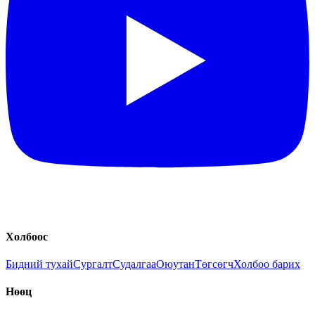
Холбоос
Бидний тухай
Сургалт
Судалгаа
Оюутан
Төгсөгч
Холбоо барих
Нөөц