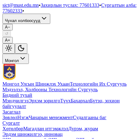
sict@must.edu.mn
•
Захирлын туслах
:
77601333
•
Сургалтын алба
:
77602333
•
Чухал холбоосууд
A−
↺
A+
Монгол
Монгол Улсын Шинжлэх Ухаан
Технологийн Их Сургууль
Мэдээлэл, Холбооны Технологийн Сургууль
Бидний тухай
Мэндчилгээ
Эрхэм зорилго
Түүх
Бахархал
Бүтэц, зохион
байгуулалт
Засаглал
Зөвлөл
Нэгж
Чанарын менежмент
Судалгааны баг
Сургалт
Хөтөлбөр
Магадлан итгэмжлэл
Дүрэм, журам
Эрдэм шинжилгээ, инновац