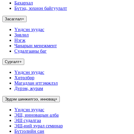
Бахархал
Бүтэц, зохион байгуулалт
Засаглал
+
Үндсэн хуудас
Зөвлөл
Нэгж
Чанарын менежмент
Судалгааны баг
Сургалт
+
Үндсэн хуудас
Хөтөлбөр
Магадлан итгэмжлэл
Дүрэм, журам
Эрдэм шинжилгээ, инновац
+
Үндсэн хуудас
ЭШ, инновацын алба
ЭШ судалгаа
ЭШ-ний хурал семинар
Бүтээлийн сан