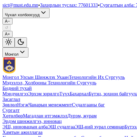
sict@must.edu.mn
•
Захирлын туслах
:
77601333
•
Сургалтын алба
:
Чухал холбоосууд
A−
↺
A+
Монгол
Монгол Улсын Шинжлэх Ухаан
Технологийн Их Сургууль
Мэдээлэл, Холбооны Технологийн Сургууль
Бидний тухай
Мэндчилгээ
Эрхэм зорилго
Түүх
Бахархал
Бүтэц, зохион байгуул
Засаглал
Зөвлөл
Нэгж
Чанарын менежмент
Судалгааны баг
Сургалт
Хөтөлбөр
Магадлан итгэмжлэл
Дүрэм, журам
Эрдэм шинжилгээ, инновац
ЭШ, инновацын алба
ЭШ судалгаа
ЭШ-ний хурал семинар
Бүтээ
Хамтын ажиллагаа