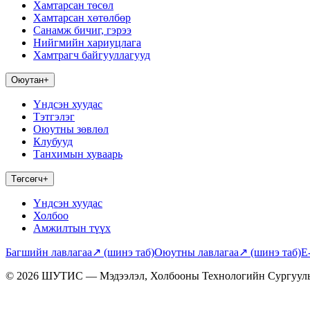
Хамтарсан төсөл
Хамтарсан хөтөлбөр
Санамж бичиг, гэрээ
Нийгмийн хариуцлага
Хамтрагч байгууллагууд
Оюутан
+
Үндсэн хуудас
Тэтгэлэг
Оюутны зөвлөл
Клубууд
Танхимын хуваарь
Төгсөгч
+
Үндсэн хуудас
Холбоо
Амжилтын түүх
Багшийн лавлагаа
↗
(шинэ таб)
Оюутны лавлагаа
↗
(шинэ таб)
E
© 2026 ШУТИС — Мэдээлэл, Холбооны Технологийн Сургуул