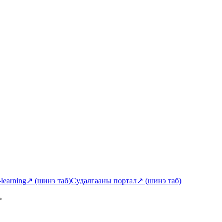
-learning
↗
(шинэ таб)
Судалгааны портал
↗
(шинэ таб)
ь