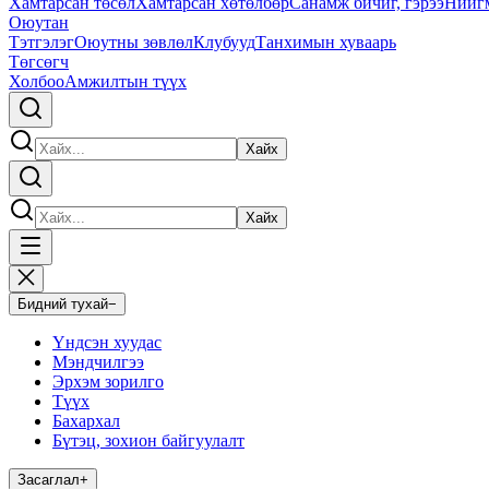
Хамтарсан төсөл
Хамтарсан хөтөлбөр
Санамж бичиг, гэрээ
Нийг
Оюутан
Тэтгэлэг
Оюутны зөвлөл
Клубууд
Танхимын хуваарь
Төгсөгч
Холбоо
Амжилтын түүх
Хайх
Хайх
Бидний тухай
−
Үндсэн хуудас
Мэндчилгээ
Эрхэм зорилго
Түүх
Бахархал
Бүтэц, зохион байгуулалт
Засаглал
+