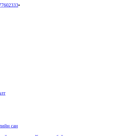
77602333
•
алт
лийн сан