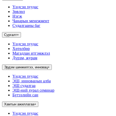
Үндсэн хуудас
Зөвлөл
Нэгж
Чанарын менежмент
Судалгааны баг
Сургалт
+
Үндсэн хуудас
Хөтөлбөр
Магадлан итгэмжлэл
Дүрэм, журам
Эрдэм шинжилгээ, инновац
+
Үндсэн хуудас
ЭШ, инновацын алба
ЭШ судалгаа
ЭШ-ний хурал семинар
Бүтээлийн сан
Хамтын ажиллагаа
+
Үндсэн хуудас