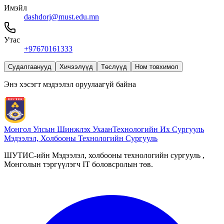
Имэйл
dashdorj@must.edu.mn
Утас
+97670161333
Судалгаанууд
Хичээлүүд
Төслүүд
Ном товхимол
Энэ хэсэгт мэдээлэл оруулаагүй байна
Монгол Улсын Шинжлэх Ухаан
Технологийн Их Сургууль
Мэдээлэл, Холбооны Технологийн Сургууль
ШУТИС-ийн Мэдээлэл, холбооны технологийн сургууль ,
Монголын тэргүүлэгч IT боловсролын төв.