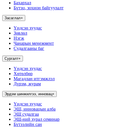
Бахархал
Бүтэц, зохион байгуулалт
Засаглал
+
Үндсэн хуудас
Зөвлөл
Нэгж
Чанарын менежмент
Судалгааны баг
Сургалт
+
Үндсэн хуудас
Хөтөлбөр
Магадлан итгэмжлэл
Дүрэм, журам
Эрдэм шинжилгээ, инновац
+
Үндсэн хуудас
ЭШ, инновацын алба
ЭШ судалгаа
ЭШ-ний хурал семинар
Бүтээлийн сан