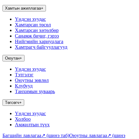
Хамтын ажиллагаа
+
Үндсэн хуудас
Хамтарсан төсөл
Хамтарсан хөтөлбөр
Санамж бичиг, гэрээ
Нийгмийн хариуцлага
Хамтрагч байгууллагууд
Оюутан
+
Үндсэн хуудас
Тэтгэлэг
Оюутны зөвлөл
Клубууд
Танхимын хуваарь
Төгсөгч
+
Үндсэн хуудас
Холбоо
Амжилтын түүх
Багшийн лавлагаа
↗
(шинэ таб)
Оюутны лавлагаа
↗
(шинэ