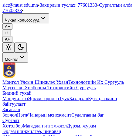
sict@must.edu.mn
•
Захирлын туслах
:
77601333
•
Сургалтын алба
:
77602333
•
Чухал холбоосууд
A−
↺
A+
Монгол
Монгол Улсын Шинжлэх Ухаан
Технологийн Их Сургууль
Мэдээлэл, Холбооны Технологийн Сургууль
Бидний тухай
Мэндчилгээ
Эрхэм зорилго
Түүх
Бахархал
Бүтэц, зохион
байгуулалт
Засаглал
Зөвлөл
Нэгж
Чанарын менежмент
Судалгааны баг
Сургалт
Хөтөлбөр
Магадлан итгэмжлэл
Дүрэм, журам
Эрдэм шинжилгээ, инновац