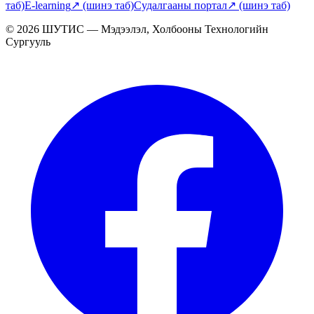
таб)
E-learning
↗
(шинэ таб)
Судалгааны портал
↗
(шинэ таб)
© 2026 ШУТИС — Мэдээлэл, Холбооны Технологийн
Сургууль