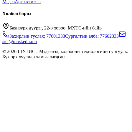
Мэдээ
Арга хэмжээ
Холбоо барих
Баянзүрх дүүрэг, 22-р хороо, МХТС-ийн байр
Захирлын туслах: 77601333
Сургалтын алба: 77602333
sict@must.edu.mn
© 2026 ШУТИС - Мэдээлэл, холбооны технологийн сургууль.
Бүх эрх хуулиар хамгаалагдсан.