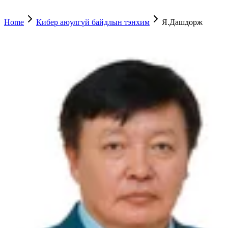
Home
Кибер аюулгүй байдлын тэнхим
Я.Дашдорж