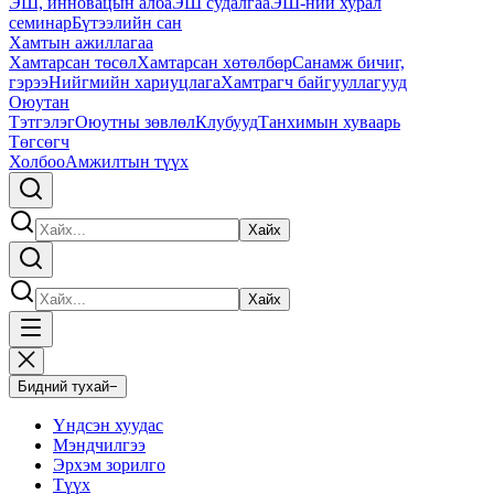
ЭШ, инновацын алба
ЭШ судалгаа
ЭШ-ний хурал
семинар
Бүтээлийн сан
Хамтын ажиллагаа
Хамтарсан төсөл
Хамтарсан хөтөлбөр
Санамж бичиг,
гэрээ
Нийгмийн хариуцлага
Хамтрагч байгууллагууд
Оюутан
Тэтгэлэг
Оюутны зөвлөл
Клубууд
Танхимын хуваарь
Төгсөгч
Холбоо
Амжилтын түүх
Хайх
Хайх
Бидний тухай
−
Үндсэн хуудас
Мэндчилгээ
Эрхэм зорилго
Түүх