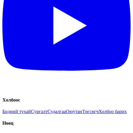
Холбоос
Бидний тухай
Сургалт
Судалгаа
Оюутан
Төгсөгч
Холбоо барих
Нөөц