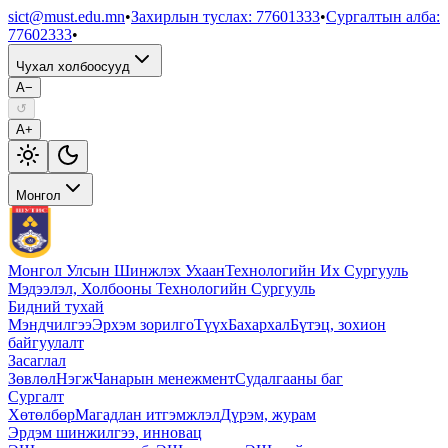
sict@must.edu.mn
•
Захирлын туслах
:
77601333
•
Сургалтын алба
:
77602333
•
Чухал холбоосууд
A−
↺
A+
Монгол
Монгол Улсын Шинжлэх Ухаан
Технологийн Их Сургууль
Мэдээлэл, Холбооны Технологийн Сургууль
Бидний тухай
Мэндчилгээ
Эрхэм зорилго
Түүх
Бахархал
Бүтэц, зохион
байгуулалт
Засаглал
Зөвлөл
Нэгж
Чанарын менежмент
Судалгааны баг
Сургалт
Хөтөлбөр
Магадлан итгэмжлэл
Дүрэм, журам
Эрдэм шинжилгээ, инновац