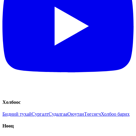
Холбоос
Бидний тухай
Сургалт
Судалгаа
Оюутан
Төгсөгч
Холбоо барих
Нөөц