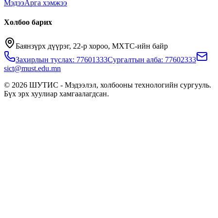
Мэдээ
Арга хэмжээ
Холбоо барих
Баянзүрх дүүрэг, 22-р хороо, МХТС-ийн байр
Захирлын туслах: 77601333
Сургалтын алба: 77602333
sict@must.edu.mn
© 2026 ШУТИС - Мэдээлэл, холбооны технологийн сургууль.
Бүх эрх хуулиар хамгаалагдсан.