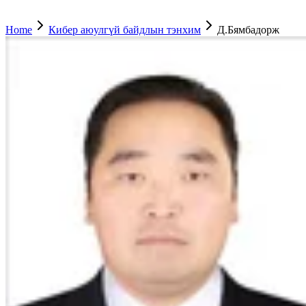
Home
Кибер аюулгүй байдлын тэнхим
Д.Бямбадорж