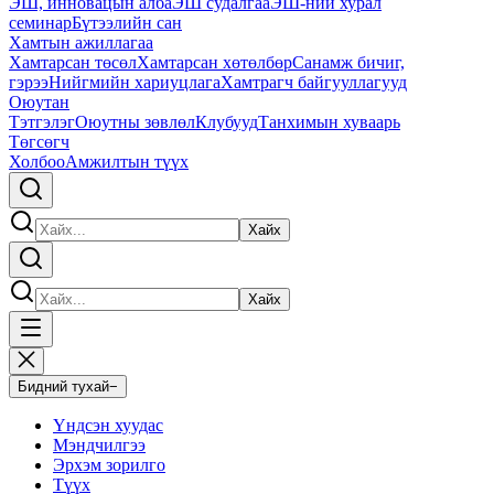
ЭШ, инновацын алба
ЭШ судалгаа
ЭШ-ний хурал
семинар
Бүтээлийн сан
Хамтын ажиллагаа
Хамтарсан төсөл
Хамтарсан хөтөлбөр
Санамж бичиг,
гэрээ
Нийгмийн хариуцлага
Хамтрагч байгууллагууд
Оюутан
Тэтгэлэг
Оюутны зөвлөл
Клубууд
Танхимын хуваарь
Төгсөгч
Холбоо
Амжилтын түүх
Хайх
Хайх
Бидний тухай
−
Үндсэн хуудас
Мэндчилгээ
Эрхэм зорилго
Түүх