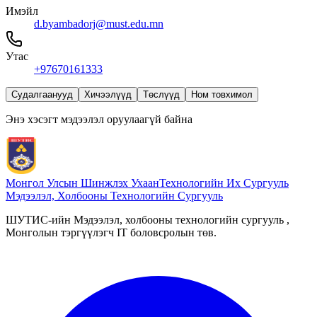
Имэйл
d.byambadorj@must.edu.mn
Утас
+97670161333
Судалгаанууд
Хичээлүүд
Төслүүд
Ном товхимол
Энэ хэсэгт мэдээлэл оруулаагүй байна
Монгол Улсын Шинжлэх Ухаан
Технологийн Их Сургууль
Мэдээлэл, Холбооны Технологийн Сургууль
ШУТИС-ийн Мэдээлэл, холбооны технологийн сургууль ,
Монголын тэргүүлэгч IT боловсролын төв.