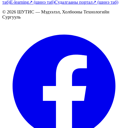
таб)
E-learning
↗
(шинэ таб)
Судалгааны портал
↗
(шинэ таб)
© 2026 ШУТИС — Мэдээлэл, Холбооны Технологийн
Сургууль