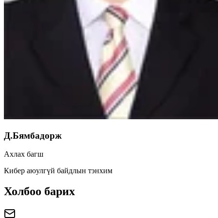
Д.Бямбадорж
Ахлах багш
Кибер аюулгүй байдлын тэнхим
Холбоо барих