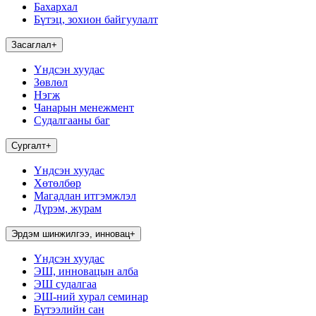
Бахархал
Бүтэц, зохион байгуулалт
Засаглал
+
Үндсэн хуудас
Зөвлөл
Нэгж
Чанарын менежмент
Судалгааны баг
Сургалт
+
Үндсэн хуудас
Хөтөлбөр
Магадлан итгэмжлэл
Дүрэм, журам
Эрдэм шинжилгээ, инновац
+
Үндсэн хуудас
ЭШ, инновацын алба
ЭШ судалгаа
ЭШ-ний хурал семинар
Бүтээлийн сан