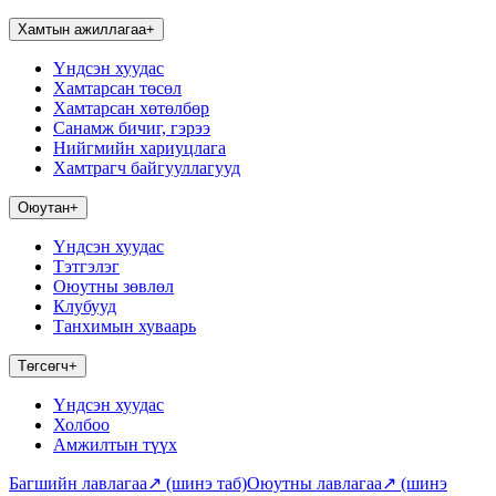
Хамтын ажиллагаа
+
Үндсэн хуудас
Хамтарсан төсөл
Хамтарсан хөтөлбөр
Санамж бичиг, гэрээ
Нийгмийн хариуцлага
Хамтрагч байгууллагууд
Оюутан
+
Үндсэн хуудас
Тэтгэлэг
Оюутны зөвлөл
Клубууд
Танхимын хуваарь
Төгсөгч
+
Үндсэн хуудас
Холбоо
Амжилтын түүх
Багшийн лавлагаа
↗
(шинэ таб)
Оюутны лавлагаа
↗
(шинэ