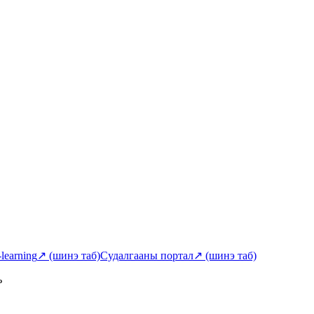
-learning
↗
(шинэ таб)
Судалгааны портал
↗
(шинэ таб)
ь