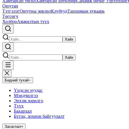
Хамтарсан төсөл
Хамтарсан хөтөлбөр
Санамж бичиг, гэрээ
Нийг
Оюутан
Тэтгэлэг
Оюутны зөвлөл
Клубууд
Танхимын хуваарь
Төгсөгч
Холбоо
Амжилтын түүх
Хайх
Хайх
Бидний тухай
−
Үндсэн хуудас
Мэндчилгээ
Эрхэм зорилго
Түүх
Бахархал
Бүтэц, зохион байгуулалт
Засаглал
+