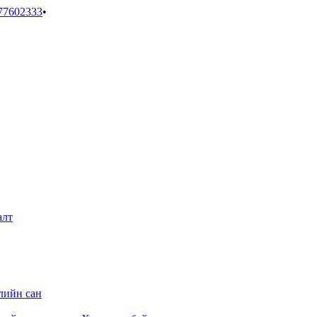
77602333
•
алт
лийн сан