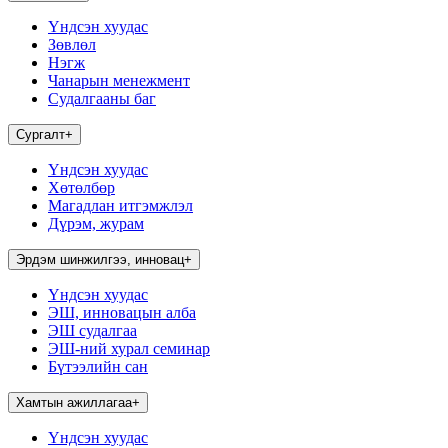
Үндсэн хуудас
Зөвлөл
Нэгж
Чанарын менежмент
Судалгааны баг
Сургалт
+
Үндсэн хуудас
Хөтөлбөр
Магадлан итгэмжлэл
Дүрэм, журам
Эрдэм шинжилгээ, инновац
+
Үндсэн хуудас
ЭШ, инновацын алба
ЭШ судалгаа
ЭШ-ний хурал семинар
Бүтээлийн сан
Хамтын ажиллагаа
+
Үндсэн хуудас