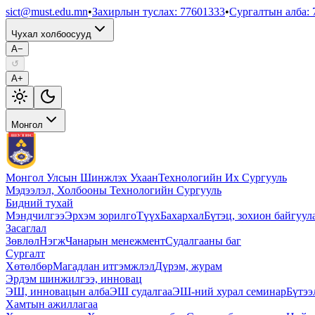
sict@must.edu.mn
•
Захирлын туслах
:
77601333
•
Сургалтын алба
:
Чухал холбоосууд
A−
↺
A+
Монгол
Монгол Улсын Шинжлэх Ухаан
Технологийн Их Сургууль
Мэдээлэл, Холбооны Технологийн Сургууль
Бидний тухай
Мэндчилгээ
Эрхэм зорилго
Түүх
Бахархал
Бүтэц, зохион байгуул
Засаглал
Зөвлөл
Нэгж
Чанарын менежмент
Судалгааны баг
Сургалт
Хөтөлбөр
Магадлан итгэмжлэл
Дүрэм, журам
Эрдэм шинжилгээ, инновац
ЭШ, инновацын алба
ЭШ судалгаа
ЭШ-ний хурал семинар
Бүтээ
Хамтын ажиллагаа