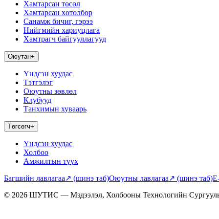
Хамтарсан төсөл
Хамтарсан хөтөлбөр
Санамж бичиг, гэрээ
Нийгмийн хариуцлага
Хамтрагч байгууллагууд
Оюутан
+
Үндсэн хуудас
Тэтгэлэг
Оюутны зөвлөл
Клубууд
Танхимын хуваарь
Төгсөгч
+
Үндсэн хуудас
Холбоо
Амжилтын түүх
Багшийн лавлагаа
↗
(шинэ таб)
Оюутны лавлагаа
↗
(шинэ таб)
E
© 2026 ШУТИС — Мэдээлэл, Холбооны Технологийн Сургуул