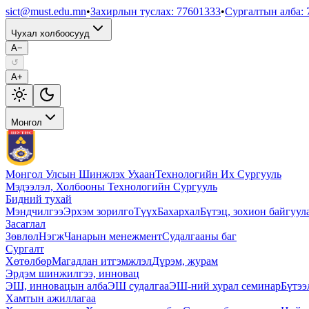
sict@must.edu.mn
•
Захирлын туслах
:
77601333
•
Сургалтын алба
:
Чухал холбоосууд
A−
↺
A+
Монгол
Монгол Улсын Шинжлэх Ухаан
Технологийн Их Сургууль
Мэдээлэл, Холбооны Технологийн Сургууль
Бидний тухай
Мэндчилгээ
Эрхэм зорилго
Түүх
Бахархал
Бүтэц, зохион байгуул
Засаглал
Зөвлөл
Нэгж
Чанарын менежмент
Судалгааны баг
Сургалт
Хөтөлбөр
Магадлан итгэмжлэл
Дүрэм, журам
Эрдэм шинжилгээ, инновац
ЭШ, инновацын алба
ЭШ судалгаа
ЭШ-ний хурал семинар
Бүтээ
Хамтын ажиллагаа