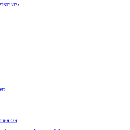
77602333
•
алт
лийн сан