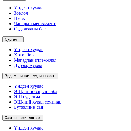
Үндсэн хуудас
Зөвлөл
Нэгж
Чанарын менежмент
Судалгааны баг
Сургалт
+
Үндсэн хуудас
Хөтөлбөр
Магадлан итгэмжлэл
Дүрэм, журам
Эрдэм шинжилгээ, инновац
+
Үндсэн хуудас
ЭШ, инновацын алба
ЭШ судалгаа
ЭШ-ний хурал семинар
Бүтээлийн сан
Хамтын ажиллагаа
+
Үндсэн хуудас