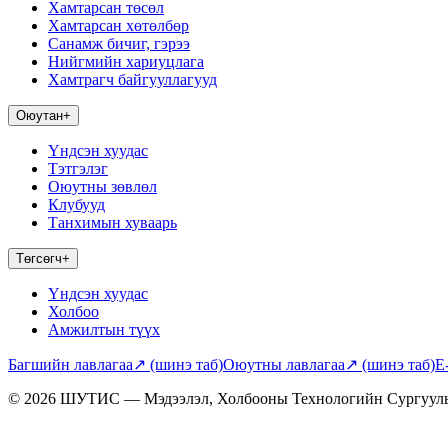
Хамтарсан төсөл
Хамтарсан хөтөлбөр
Санамж бичиг, гэрээ
Нийгмийн хариуцлага
Хамтрагч байгууллагууд
Оюутан
+
Үндсэн хуудас
Тэтгэлэг
Оюутны зөвлөл
Клубууд
Танхимын хуваарь
Төгсөгч
+
Үндсэн хуудас
Холбоо
Амжилтын түүх
Багшийн лавлагаа
↗
(шинэ таб)
Оюутны лавлагаа
↗
(шинэ таб)
E
© 2026 ШУТИС — Мэдээлэл, Холбооны Технологийн Сургуул