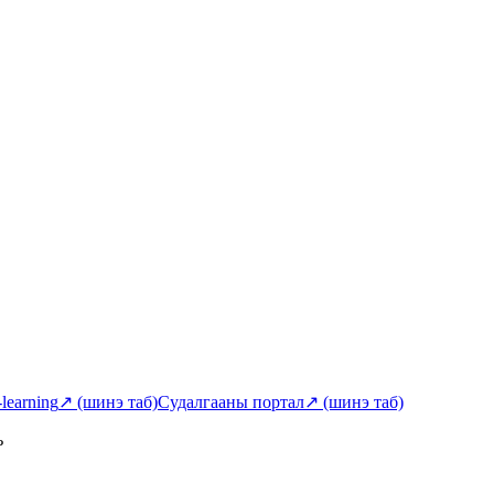
-learning
↗
(шинэ таб)
Судалгааны портал
↗
(шинэ таб)
ь