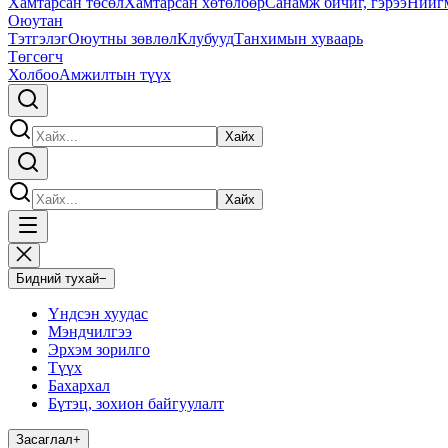
Хамтарсан төсөл
Хамтарсан хөтөлбөр
Санамж бичиг, гэрээ
Нийг
Оюутан
Тэтгэлэг
Оюутны зөвлөл
Клубууд
Танхимын хуваарь
Төгсөгч
Холбоо
Амжилтын түүх
Хайх
Хайх
Бидний тухай
−
Үндсэн хуудас
Мэндчилгээ
Эрхэм зорилго
Түүх
Бахархал
Бүтэц, зохион байгуулалт
Засаглал
+