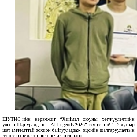
ШУТИС-ийн нэрэмжит “Хиймэл оюуны хөгжүүлэлтийн
улсын III-р уралдаан – AI Legends 2026” тэмцээний 1, 2 дугаар
шат амжилттай зохион байгуулагдаж, эцсийн шалгаруулалтын
дүнгээр шилдэг оролцогчид тодорлоо.