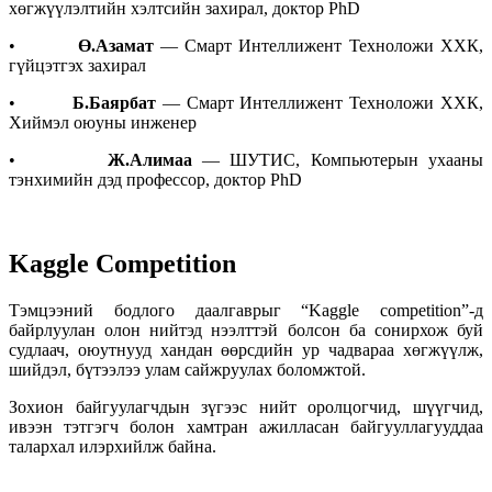
хөгжүүлэлтийн хэлтсийн захирал, доктор PhD
•
Ө.Азамат
— Смарт Интеллижент Техноложи ХХК,
гүйцэтгэх захирал
•
Б.Баярбат
— Смарт Интеллижент Техноложи ХХК,
Хиймэл оюуны инженер
•
Ж.Алимаа
— ШУТИС, Компьютерын ухааны
тэнхимийн дэд профессор, доктор PhD
Kaggle Competition
Тэмцээний бодлого даалгаврыг “Kaggle competition”-д
байрлуулан олон нийтэд нээлттэй болсон ба сонирхож буй
судлаач, оюутнууд хандан өөрсдийн ур чадвараа хөгжүүлж,
шийдэл, бүтээлээ улам сайжруулах боломжтой.
Зохион байгуулагчдын зүгээс нийт оролцогчид, шүүгчид,
ивээн тэтгэгч болон хамтран ажилласан байгууллагууддаа
талархал илэрхийлж байна.