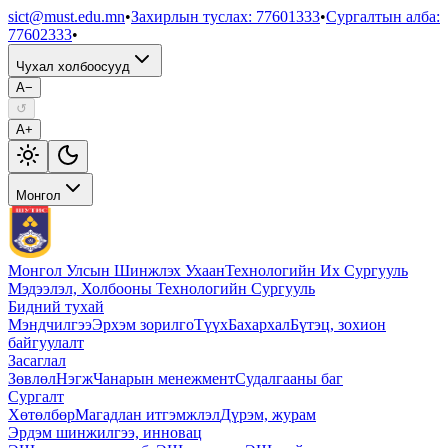
sict@must.edu.mn
•
Захирлын туслах
:
77601333
•
Сургалтын алба
:
77602333
•
Чухал холбоосууд
A−
↺
A+
Монгол
Монгол Улсын Шинжлэх Ухаан
Технологийн Их Сургууль
Мэдээлэл, Холбооны Технологийн Сургууль
Бидний тухай
Мэндчилгээ
Эрхэм зорилго
Түүх
Бахархал
Бүтэц, зохион
байгуулалт
Засаглал
Зөвлөл
Нэгж
Чанарын менежмент
Судалгааны баг
Сургалт
Хөтөлбөр
Магадлан итгэмжлэл
Дүрэм, журам
Эрдэм шинжилгээ, инновац