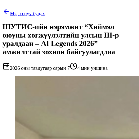
Мэдээ рүү буцах
ШУТИС-ийн нэрэмжит “Хиймэл
оюуны хөгжүүлэлтийн улсын III-р
уралдаан – AI Legends 2026”
амжилттай зохион байгуулагдлаа
2026 оны тавдугаар сарын 7
4 мин уншина