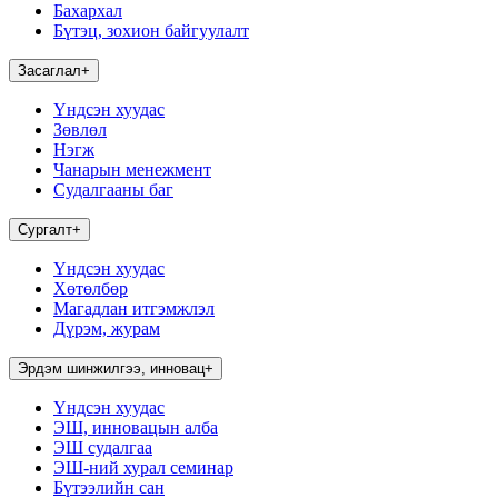
Бахархал
Бүтэц, зохион байгуулалт
Засаглал
+
Үндсэн хуудас
Зөвлөл
Нэгж
Чанарын менежмент
Судалгааны баг
Сургалт
+
Үндсэн хуудас
Хөтөлбөр
Магадлан итгэмжлэл
Дүрэм, журам
Эрдэм шинжилгээ, инновац
+
Үндсэн хуудас
ЭШ, инновацын алба
ЭШ судалгаа
ЭШ-ний хурал семинар
Бүтээлийн сан