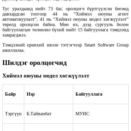
Тус уралдаанд нийт 73 баг, оролцогч бүртгүүлсэн бөгөөд
давхардсан тоогоор 44 нь “Хиймэл оюуны агент
автоматжуулалт”, 41 нь “Хиймэл оюуны модел хөгжүүлэлт”
төрөлд оролцсон байна. Мөн их, дээд сургууль болон
байгууллагын төлөөлөл бүхий нийт 15 байгууллага тэмцээнд
хамрагджээ.
Тэмцээний ерөнхий ивээн тэтгэгчээр Smart Software Group
ажиллалаа.
Шилдэг оролцогчид
Хиймэл оюуны модел хөгжүүлэлт
Байр
Нэр
Байгууллага
Тэргүүн
Б.Тайванбат
МУИС