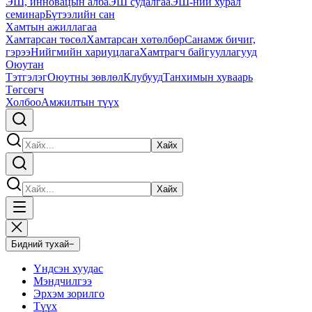
ЭШ, инновацын алба
ЭШ судалгаа
ЭШ-ний хурал
семинар
Бүтээлийн сан
Хамтын ажиллагаа
Хамтарсан төсөл
Хамтарсан хөтөлбөр
Санамж бичиг,
гэрээ
Нийгмийн хариуцлага
Хамтрагч байгууллагууд
Оюутан
Тэтгэлэг
Оюутны зөвлөл
Клубууд
Танхимын хуваарь
Төгсөгч
Холбоо
Амжилтын түүх
Хайх
Хайх
Бидний тухай
−
Үндсэн хуудас
Мэндчилгээ
Эрхэм зорилго
Түүх