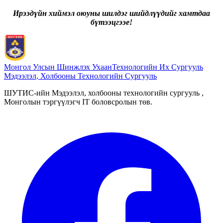
Ирээдүйн хиймэл оюуны шилдэг шийдлүүдийг хамтдаа
бүтээцгээе!
Монгол Улсын Шинжлэх Ухаан
Технологийн Их Сургууль
Мэдээлэл, Холбооны Технологийн Сургууль
ШУТИС-ийн Мэдээлэл, холбооны технологийн сургууль ,
Монголын тэргүүлэгч IT боловсролын төв.