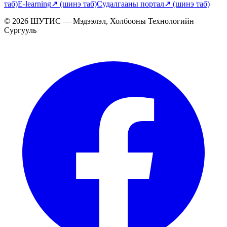
таб)
E-learning
↗
(шинэ таб)
Судалгааны портал
↗
(шинэ таб)
© 2026 ШУТИС — Мэдээлэл, Холбооны Технологийн
Сургууль