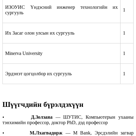
ИЗОУИС Үндэсний инженер технологийн их
1
сургууль
Их Засаг олон улсын их сургууль
1
Minerva University
1
Эрдэнэт цогцолбор их сургууль
1
Шүүгчдийн бүрэлдэхүүн
•
Д.Золзаяа
— ШУТИС, Компьютерын ухааны
тэнхимийн профессор, доктор PhD, дэд профессор
•
М.Лхагвадорж
— M Bank, Эрсдэлийн загвар