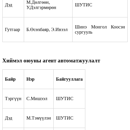
М.Дөлгөөн,
Дэд
ШУТИС
У.Дэлгэрмөрөн
Шинэ Монгол Коосэн
Гутгаар
Б.Өсөхбаяр, Э.Ивээл
сургууль
Хиймэл оюуны агент автоматжуулалт
Байр
Нэр
Байгууллага
Тэргүүн
С.Мишээл
ШУТИС
Дэд
М.Тэмүүлэн
ШУТИС