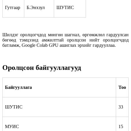
Гутгаар
Б.Энхзул
ШУТИС
Шилдэг оролцогчдод мөнгөн шагнал, өргөмжлөл гардуулсан
бөгөөд тэмцээнд амжилттай оролцсон нийт оролцогчдод
батламж, Google Colab GPU ашиглах эрхийг гардууллаа.
Оролцсон байгууллагууд
Байгууллага
Тоо
ШУТИС
33
МУИС
15