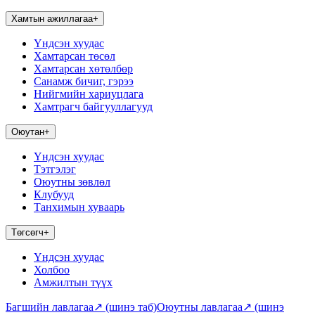
Хамтын ажиллагаа
+
Үндсэн хуудас
Хамтарсан төсөл
Хамтарсан хөтөлбөр
Санамж бичиг, гэрээ
Нийгмийн хариуцлага
Хамтрагч байгууллагууд
Оюутан
+
Үндсэн хуудас
Тэтгэлэг
Оюутны зөвлөл
Клубууд
Танхимын хуваарь
Төгсөгч
+
Үндсэн хуудас
Холбоо
Амжилтын түүх
Багшийн лавлагаа
↗
(шинэ таб)
Оюутны лавлагаа
↗
(шинэ