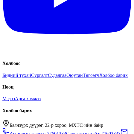
Холбоос
Бидний тухай
Сургалт
Судалгаа
Оюутан
Төгсөгч
Холбоо барих
Нөөц
Мэдээ
Арга хэмжээ
Холбоо барих
Баянзүрх дүүрэг, 22-р хороо, МХТС-ийн байр
Захирлын туслах: 77601333
Сургалтын алба: 77602333