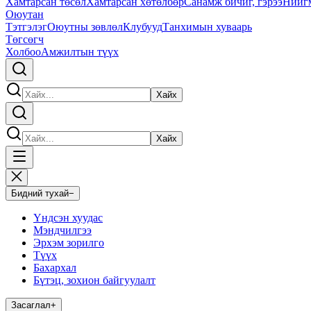
Хамтарсан төсөл
Хамтарсан хөтөлбөр
Санамж бичиг, гэрээ
Нийг
Оюутан
Тэтгэлэг
Оюутны зөвлөл
Клубууд
Танхимын хуваарь
Төгсөгч
Холбоо
Амжилтын түүх
Хайх
Хайх
Бидний тухай
−
Үндсэн хуудас
Мэндчилгээ
Эрхэм зорилго
Түүх
Бахархал
Бүтэц, зохион байгуулалт
Засаглал
+