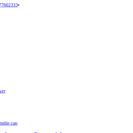
77602333
•
алт
лийн сан