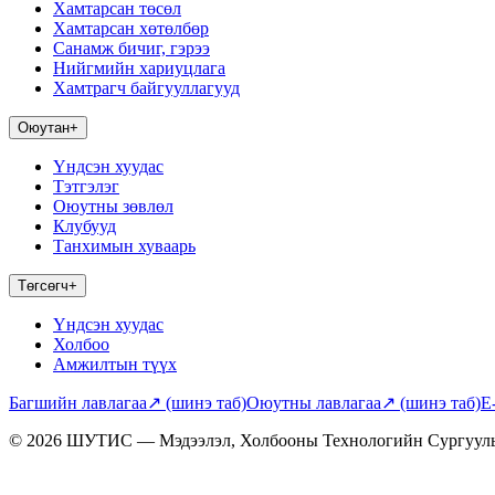
Хамтарсан төсөл
Хамтарсан хөтөлбөр
Санамж бичиг, гэрээ
Нийгмийн хариуцлага
Хамтрагч байгууллагууд
Оюутан
+
Үндсэн хуудас
Тэтгэлэг
Оюутны зөвлөл
Клубууд
Танхимын хуваарь
Төгсөгч
+
Үндсэн хуудас
Холбоо
Амжилтын түүх
Багшийн лавлагаа
↗
(шинэ таб)
Оюутны лавлагаа
↗
(шинэ таб)
E
© 2026 ШУТИС — Мэдээлэл, Холбооны Технологийн Сургуул