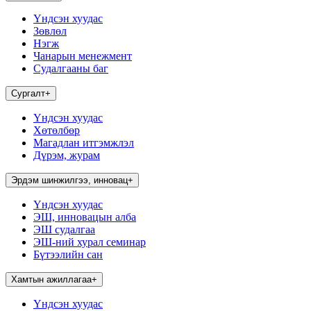
Үндсэн хуудас
Зөвлөл
Нэгж
Чанарын менежмент
Судалгааны баг
Сургалт
+
Үндсэн хуудас
Хөтөлбөр
Магадлан итгэмжлэл
Дүрэм, журам
Эрдэм шинжилгээ, инновац
+
Үндсэн хуудас
ЭШ, инновацын алба
ЭШ судалгаа
ЭШ-ний хурал семинар
Бүтээлийн сан
Хамтын ажиллагаа
+
Үндсэн хуудас