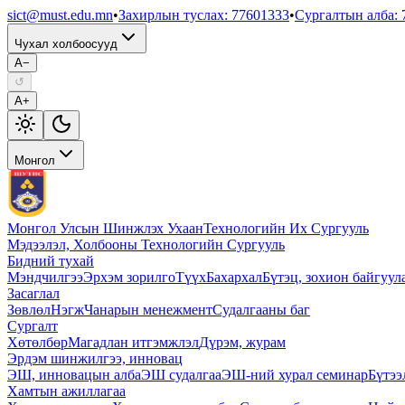
sict@must.edu.mn
•
Захирлын туслах
:
77601333
•
Сургалтын алба
:
Чухал холбоосууд
A−
↺
A+
Монгол
Монгол Улсын Шинжлэх Ухаан
Технологийн Их Сургууль
Мэдээлэл, Холбооны Технологийн Сургууль
Бидний тухай
Мэндчилгээ
Эрхэм зорилго
Түүх
Бахархал
Бүтэц, зохион байгуул
Засаглал
Зөвлөл
Нэгж
Чанарын менежмент
Судалгааны баг
Сургалт
Хөтөлбөр
Магадлан итгэмжлэл
Дүрэм, журам
Эрдэм шинжилгээ, инновац
ЭШ, инновацын алба
ЭШ судалгаа
ЭШ-ний хурал семинар
Бүтээ
Хамтын ажиллагаа