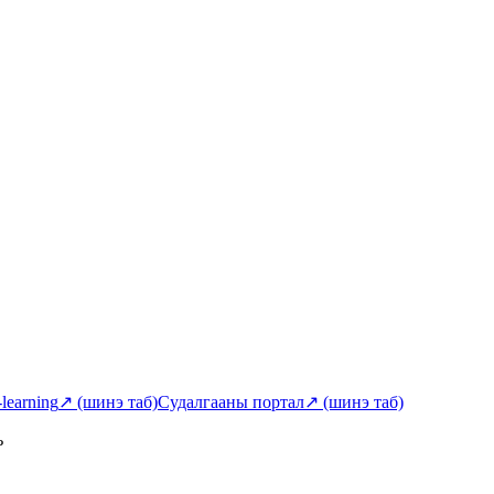
-learning
↗
(шинэ таб)
Судалгааны портал
↗
(шинэ таб)
ь