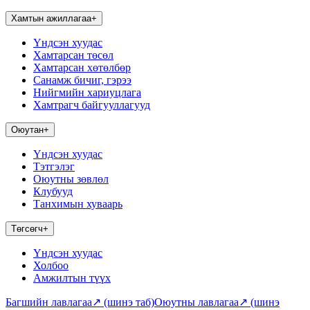
Хамтын ажиллагаа
+
Үндсэн хуудас
Хамтарсан төсөл
Хамтарсан хөтөлбөр
Санамж бичиг, гэрээ
Нийгмийн хариуцлага
Хамтрагч байгууллагууд
Оюутан
+
Үндсэн хуудас
Тэтгэлэг
Оюутны зөвлөл
Клубууд
Танхимын хуваарь
Төгсөгч
+
Үндсэн хуудас
Холбоо
Амжилтын түүх
Багшийн лавлагаа
↗
(шинэ таб)
Оюутны лавлагаа
↗
(шинэ