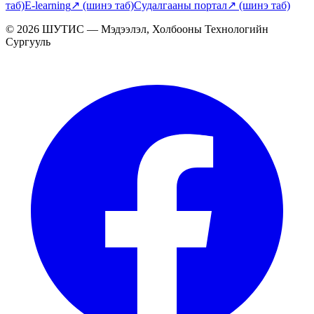
таб)
E-learning
↗
(шинэ таб)
Судалгааны портал
↗
(шинэ таб)
© 2026 ШУТИС — Мэдээлэл, Холбооны Технологийн
Сургууль