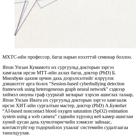
МХТС-ийн профессор, багш нарын нээлттэй семинар боллоо.
Япон Улсын Кумамото их сургуульд докторын зэргээ
хамгаалж ирсэн МТТ-ийн ахлах багш, доктор (PhD) Б.
Мөнхбуян цахим орчин дахь дээрэлхэлтийг илрүүлэх
дэвшилтэт арга болох “Session-based cyberbullying detection
framework using heterogeneous graph neural network” сэдвээр
хиймэл оюуны граф суурьтай загварыг хэрхэн ашиглах талаар,
Япон Улсын Ивата их сургуульд докторын зэргээ хамгаалж
ирсэн ХИТ-ийн сургалтын мастер, доктор (PhD) А.Буянбат
“АI-based noncontact blood oxygen saturation (SpO2) estimation
system using a web camera” сэдвийн хүрээнд веб камер ашиглан
хүний цусан дахь хүчилтөрөгчийн хэмжээг зайнаас,
контактгүйгээр тодорхойлох ухаалаг системийн судалгаагаа
танилцуулав.