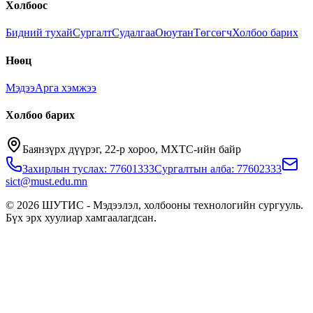
Холбоос
Бидний тухай
Сургалт
Судалгаа
Оюутан
Төгсөгч
Холбоо барих
Нөөц
Мэдээ
Арга хэмжээ
Холбоо барих
Баянзүрх дүүрэг, 22-р хороо, МХТС-ийн байр
Захирлын туслах: 77601333
Сургалтын алба: 77602333
sict@must.edu.mn
© 2026 ШУТИС - Мэдээлэл, холбооны технологийн сургууль.
Бүх эрх хуулиар хамгаалагдсан.