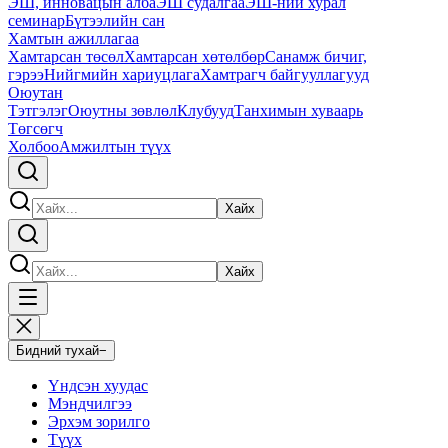
ЭШ, инновацын алба
ЭШ судалгаа
ЭШ-ний хурал
семинар
Бүтээлийн сан
Хамтын ажиллагаа
Хамтарсан төсөл
Хамтарсан хөтөлбөр
Санамж бичиг,
гэрээ
Нийгмийн хариуцлага
Хамтрагч байгууллагууд
Оюутан
Тэтгэлэг
Оюутны зөвлөл
Клубууд
Танхимын хуваарь
Төгсөгч
Холбоо
Амжилтын түүх
Хайх
Хайх
Бидний тухай
−
Үндсэн хуудас
Мэндчилгээ
Эрхэм зорилго
Түүх