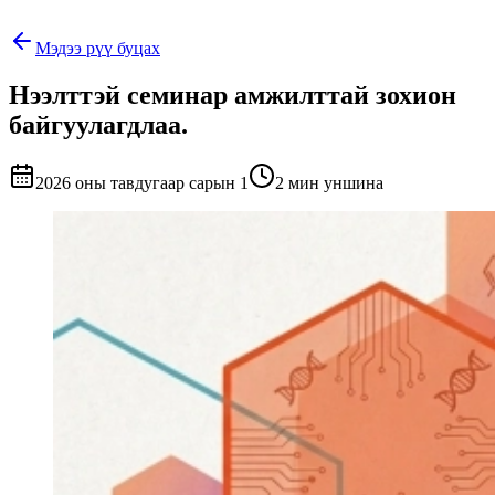
Мэдээ рүү буцах
Нээлттэй семинар амжилттай зохион
байгуулагдлаа.
2026 оны тавдугаар сарын 1
2 мин уншина