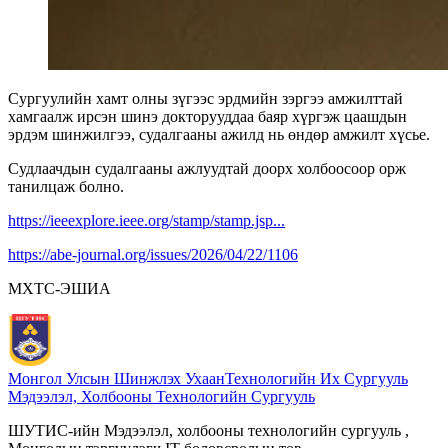
Сургуулийн хамт олны зүгээс эрдмийн зэргээ амжилттай
хамгаалж ирсэн шинэ докторууддаа баяр хүргэж цаашдын
эрдэм шинжилгээ, судалгааны ажилд нь өндөр амжилт хүсье.
Судлаачдын судалгааны ажлуудтай доорх холбоосоор орж
танилцаж болно.
https://ieeexplore.ieee.org/stamp/stamp.jsp...
https://abe-journal.org/issues/2026/04/22/1106
МХТС-ЭШИА
Монгол Улсын Шинжлэх Ухаан
Технологийн Их Сургууль
Мэдээлэл, Холбооны Технологийн Сургууль
ШУТИС-ийн Мэдээлэл, холбооны технологийн сургууль ,