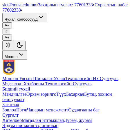
sict@must.edu.mn
•
Захирлын туслах
:
77601333
•
Сургалтын алба
:
77602333
•
Чухал холбоосууд
A−
↺
A+
Монгол
Монгол Улсын Шинжлэх Ухаан
Технологийн Их Сургууль
Мэдээлэл, Холбооны Технологийн Сургууль
Бидний тухай
Мэндчилгээ
Эрхэм зорилго
Түүх
Бахархал
Бүтэц, зохион
байгуулалт
Засаглал
Зөвлөл
Нэгж
Чанарын менежмент
Судалгааны баг
Сургалт
Хөтөлбөр
Магадлан итгэмжлэл
Дүрэм, журам
Эрдэм шинжилгээ, инновац