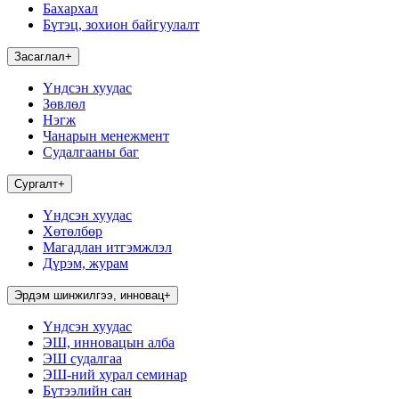
Бахархал
Бүтэц, зохион байгуулалт
Засаглал
+
Үндсэн хуудас
Зөвлөл
Нэгж
Чанарын менежмент
Судалгааны баг
Сургалт
+
Үндсэн хуудас
Хөтөлбөр
Магадлан итгэмжлэл
Дүрэм, журам
Эрдэм шинжилгээ, инновац
+
Үндсэн хуудас
ЭШ, инновацын алба
ЭШ судалгаа
ЭШ-ний хурал семинар
Бүтээлийн сан