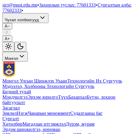
sict@must.edu.mn
•
Захирлын туслах
:
77601333
•
Сургалтын алба
:
77602333
•
Чухал холбоосууд
A−
↺
A+
Монгол
Монгол Улсын Шинжлэх Ухаан
Технологийн Их Сургууль
Мэдээлэл, Холбооны Технологийн Сургууль
Бидний тухай
Мэндчилгээ
Эрхэм зорилго
Түүх
Бахархал
Бүтэц, зохион
байгуулалт
Засаглал
Зөвлөл
Нэгж
Чанарын менежмент
Судалгааны баг
Сургалт
Хөтөлбөр
Магадлан итгэмжлэл
Дүрэм, журам
Эрдэм шинжилгээ, инновац