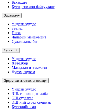
Бахархал
Бүтэц, зохион байгуулалт
Засаглал
+
Үндсэн хуудас
Зөвлөл
Нэгж
Чанарын менежмент
Судалгааны баг
Сургалт
+
Үндсэн хуудас
Хөтөлбөр
Магадлан итгэмжлэл
Дүрэм, журам
Эрдэм шинжилгээ, инновац
+
Үндсэн хуудас
ЭШ, инновацын алба
ЭШ судалгаа
ЭШ-ний хурал семинар
Бүтээлийн сан