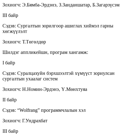
Зохиогч: Э.Бямба-Эрдэнэ, З.Занданшатар, Б.Загарзүсэм
III байр
Сэдэв: Сургалтын зорилгоор ашиглах хиймэл гарны
хөгжүүлэлт
Зохиогч: Т.Төгөлдөр
Шилдэг аппликейшн, програм хангамж:
I байр
Сэдэв: Суралцахуйн бэрхшээлтэй хүмүүст зориулсан
сургалтын ухаалаг систем
Зохиогч: Н.Номин-Эрдэнэ, Ү.Мөнхтуяа
II байр
Сэдэв: “Wolfrang” программчлалын хэл
Зохиогч: Г.Ундрахбат
III байр