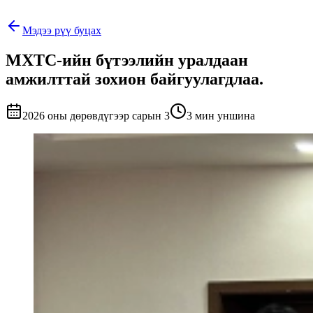
Мэдээ рүү буцах
МХТС-ийн бүтээлийн уралдаан
амжилттай зохион байгуулагдлаа.
2026 оны дөрөвдүгээр сарын 3
3 мин уншина