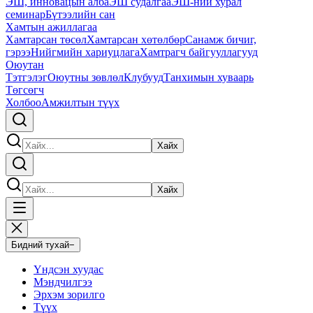
ЭШ, инновацын алба
ЭШ судалгаа
ЭШ-ний хурал
семинар
Бүтээлийн сан
Хамтын ажиллагаа
Хамтарсан төсөл
Хамтарсан хөтөлбөр
Санамж бичиг,
гэрээ
Нийгмийн хариуцлага
Хамтрагч байгууллагууд
Оюутан
Тэтгэлэг
Оюутны зөвлөл
Клубууд
Танхимын хуваарь
Төгсөгч
Холбоо
Амжилтын түүх
Хайх
Хайх
Бидний тухай
−
Үндсэн хуудас
Мэндчилгээ
Эрхэм зорилго
Түүх