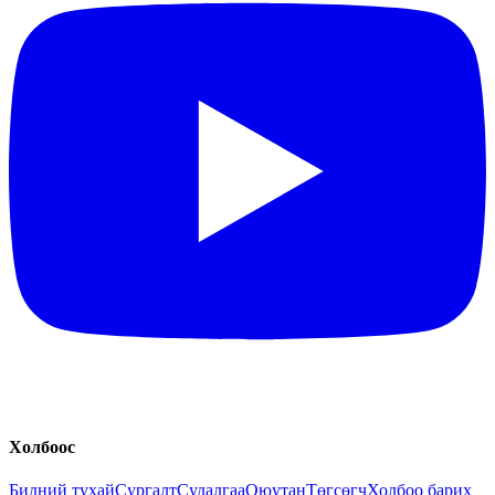
Холбоос
Бидний тухай
Сургалт
Судалгаа
Оюутан
Төгсөгч
Холбоо барих