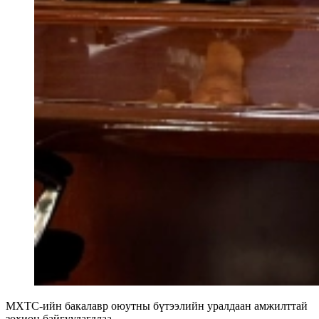
МХТС-ийн бакалавр оюутны бүтээлийн уралдаан амжилттай
зохион байгуулагдлаа.