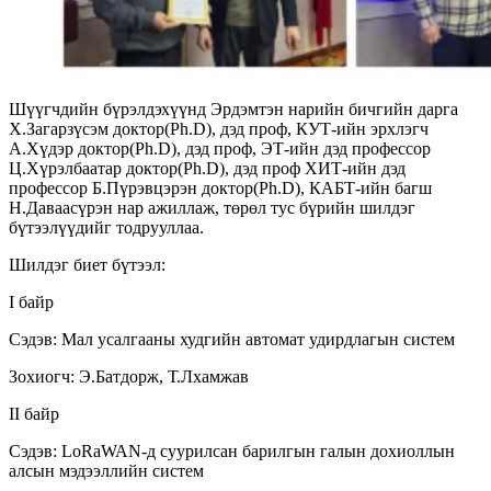
Шүүгчдийн бүрэлдэхүүнд Эрдэмтэн нарийн бичгийн дарга
Х.Загарзүсэм доктор(Ph.D), дэд проф, КУТ-ийн эрхлэгч
А.Хүдэр доктор(Ph.D), дэд проф, ЭТ-ийн дэд профессор
Ц.Хүрэлбаатар доктор(Ph.D), дэд проф ХИТ-ийн дэд
профессор Б.Пүрэвцэрэн доктор(Ph.D), КАБТ-ийн багш
Н.Даваасүрэн нар ажиллаж, төрөл тус бүрийн шилдэг
бүтээлүүдийг тодрууллаа.
Шилдэг биет бүтээл:
I байр
Сэдэв: Мал усалгааны худгийн автомат удирдлагын систем
Зохиогч: Э.Батдорж, Т.Лхамжав
II байр
Сэдэв: LoRaWAN-д суурилсан барилгын галын дохиоллын
алсын мэдээллийн систем