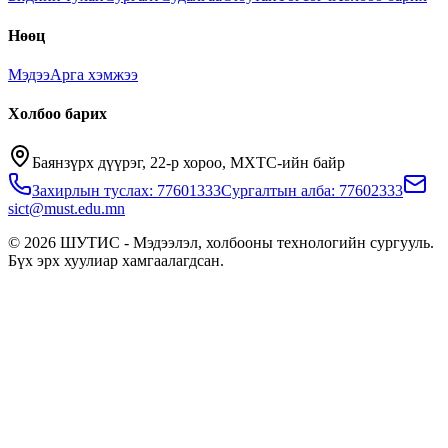
Нөөц
Мэдээ
Арга хэмжээ
Холбоо барих
Баянзүрх дүүрэг, 22-р хороо, МХТС-ийн байр
Захирлын туслах: 77601333
Сургалтын алба: 77602333
sict@must.edu.mn
© 2026 ШУТИС - Мэдээлэл, холбооны технологийн сургууль.
Бүх эрх хуулиар хамгаалагдсан.