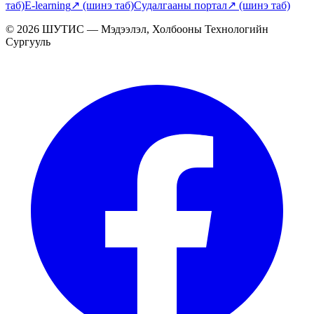
таб)
E-learning
↗
(шинэ таб)
Судалгааны портал
↗
(шинэ таб)
© 2026 ШУТИС — Мэдээлэл, Холбооны Технологийн
Сургууль