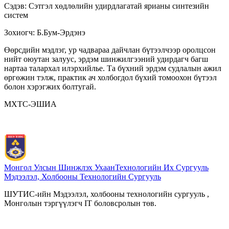
Сэдэв: Сэтгэл хөдлөлийн удирдлагатай ярианы синтезийн
систем
Зохиогч: Б.Бум-Эрдэнэ
Өөрсдийн мэдлэг, ур чадвараа дайчлан бүтээлчээр оролцсон
нийт оюутан залуус, эрдэм шинжилгээний удирдагч багш
нартаа талархал илэрхийлье. Та бүхний эрдэм судлалын ажил
өргөжин тэлж, практик ач холбогдол бүхий томоохон бүтээл
болон хэрэгжих болтугай.
МХТС-ЭШИА
Монгол Улсын Шинжлэх Ухаан
Технологийн Их Сургууль
Мэдээлэл, Холбооны Технологийн Сургууль
ШУТИС-ийн Мэдээлэл, холбооны технологийн сургууль ,
Монголын тэргүүлэгч IT боловсролын төв.