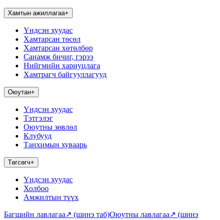
Хамтын ажиллагаа
+
Үндсэн хуудас
Хамтарсан төсөл
Хамтарсан хөтөлбөр
Санамж бичиг, гэрээ
Нийгмийн хариуцлага
Хамтрагч байгууллагууд
Оюутан
+
Үндсэн хуудас
Тэтгэлэг
Оюутны зөвлөл
Клубууд
Танхимын хуваарь
Төгсөгч
+
Үндсэн хуудас
Холбоо
Амжилтын түүх
Багшийн лавлагаа
↗
(шинэ таб)
Оюутны лавлагаа
↗
(шинэ