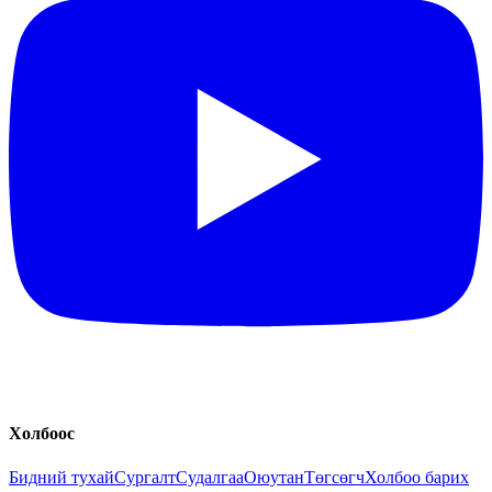
Холбоос
Бидний тухай
Сургалт
Судалгаа
Оюутан
Төгсөгч
Холбоо барих