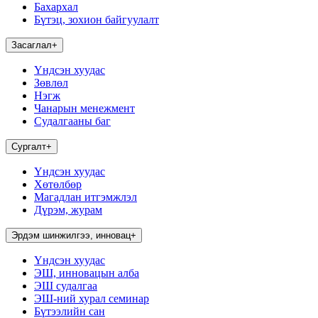
Бахархал
Бүтэц, зохион байгуулалт
Засаглал
+
Үндсэн хуудас
Зөвлөл
Нэгж
Чанарын менежмент
Судалгааны баг
Сургалт
+
Үндсэн хуудас
Хөтөлбөр
Магадлан итгэмжлэл
Дүрэм, журам
Эрдэм шинжилгээ, инновац
+
Үндсэн хуудас
ЭШ, инновацын алба
ЭШ судалгаа
ЭШ-ний хурал семинар
Бүтээлийн сан