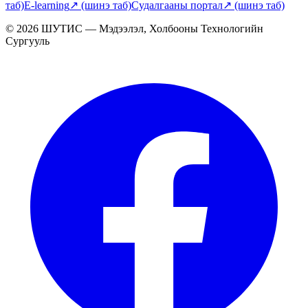
таб)
E-learning
↗
(шинэ таб)
Судалгааны портал
↗
(шинэ таб)
© 2026 ШУТИС — Мэдээлэл, Холбооны Технологийн
Сургууль