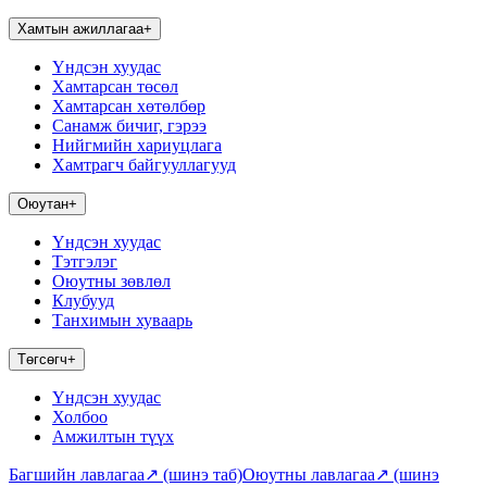
Хамтын ажиллагаа
+
Үндсэн хуудас
Хамтарсан төсөл
Хамтарсан хөтөлбөр
Санамж бичиг, гэрээ
Нийгмийн хариуцлага
Хамтрагч байгууллагууд
Оюутан
+
Үндсэн хуудас
Тэтгэлэг
Оюутны зөвлөл
Клубууд
Танхимын хуваарь
Төгсөгч
+
Үндсэн хуудас
Холбоо
Амжилтын түүх
Багшийн лавлагаа
↗
(шинэ таб)
Оюутны лавлагаа
↗
(шинэ