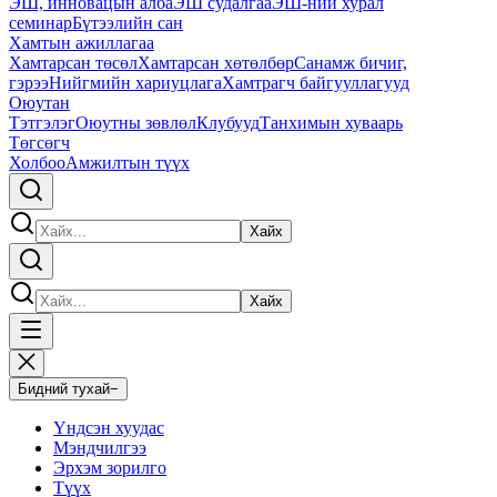
ЭШ, инновацын алба
ЭШ судалгаа
ЭШ-ний хурал
семинар
Бүтээлийн сан
Хамтын ажиллагаа
Хамтарсан төсөл
Хамтарсан хөтөлбөр
Санамж бичиг,
гэрээ
Нийгмийн хариуцлага
Хамтрагч байгууллагууд
Оюутан
Тэтгэлэг
Оюутны зөвлөл
Клубууд
Танхимын хуваарь
Төгсөгч
Холбоо
Амжилтын түүх
Хайх
Хайх
Бидний тухай
−
Үндсэн хуудас
Мэндчилгээ
Эрхэм зорилго
Түүх