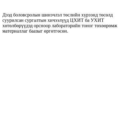
Дээд боловсролын шинэчлэл төслийн хүрээнд төсөлд
суурилсан сургалтын хичээлүүд ЦХИТ ба УХИТ
хөтөлбөрүүдэд орсноор лабораторийн тоног төхөөрөмж
материаллаг баазыг өргөтгөсөн.