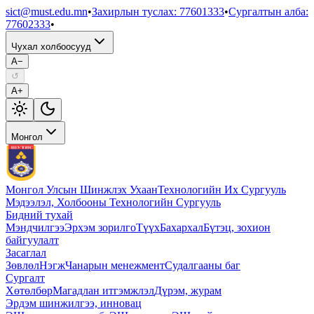
sict@must.edu.mn
•
Захирлын туслах
:
77601333
•
Сургалтын алба
:
77602333
•
Чухал холбоосууд
A−
↺
A+
Монгол
Монгол Улсын Шинжлэх Ухаан
Технологийн Их Сургууль
Мэдээлэл, Холбооны Технологийн Сургууль
Бидний тухай
Мэндчилгээ
Эрхэм зорилго
Түүх
Бахархал
Бүтэц, зохион
байгуулалт
Засаглал
Зөвлөл
Нэгж
Чанарын менежмент
Судалгааны баг
Сургалт
Хөтөлбөр
Магадлан итгэмжлэл
Дүрэм, журам
Эрдэм шинжилгээ, инновац