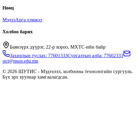
Нөөц
Мэдээ
Арга хэмжээ
Холбоо барих
Баянзүрх дүүрэг, 22-р хороо, МХТС-ийн байр
Захирлын туслах: 77601333
Сургалтын алба: 77602333
sict@must.edu.mn
© 2026 ШУТИС - Мэдээлэл, холбооны технологийн сургууль.
Бүх эрх хуулиар хамгаалагдсан.