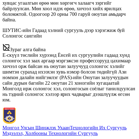
хувцас угаалгын өрөө мөн хөргөгч халаагч зэргийг
байрлуулсан. Мөн хоол идэх өрөө, хичээл хийх ярилцах
боломжтой. Одоогоор 20 орны 700 гаруй оюутан амьдарч
байна.
ШУТИС-ийн Гадаад хэлний сургууль дээр хэрэгжиж буй
Солонгос сангийн
Зураг алга байна
Е-скүүл төслийн хүрээнд Ёнсей их сургуулийн гадаад хүнд
солонгос хэл заах аргаар мэргэжсэн профессорууд цахимаар
хичээл орж байсан нь оюутан залуучууд солонгос хэлийг
шимтэн сурахад ихээхэн хувь нэмэр болсон төдийгүй Ази
номхон далайн нийгэмлэг (PAS)-ийн Оюутан залуучуудын
сайн дурын багийн 22 оюутан 21 хоногийн хугацаатай
Монголд ирж солонгос хэл, солонгосын соёлыг танилцуулсан
нь тэдний солонгос хэлээр ярих чадварыг дээшлүүлж өгсөн
юм.
Монгол Улсын Шинжлэх Ухаан
Технологийн Их Сургууль
Мэдээлэл, Холбооны Технологийн Сургууль