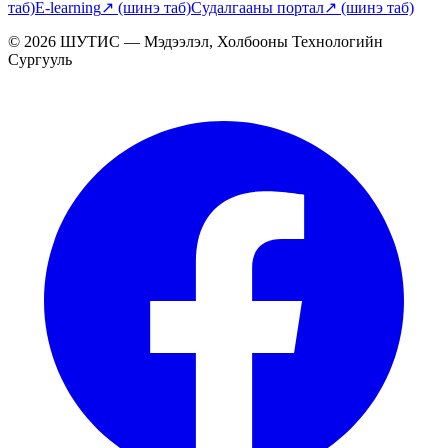
таб)
E-learning
↗
(шинэ таб)
Судалгааны портал
↗
(шинэ таб)
© 2026 ШУТИС — Мэдээлэл, Холбооны Технологийн
Сургууль