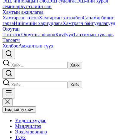
ЭШ, инновацын алба
ЭШ судалгаа
ЭШ-ний хурал
семинар
Бүтээлийн сан
Хамтын ажиллагаа
Хамтарсан төсөл
Хамтарсан хөтөлбөр
Санамж бичиг,
гэрээ
Нийгмийн хариуцлага
Хамтрагч байгууллагууд
Оюутан
Тэтгэлэг
Оюутны зөвлөл
Клубууд
Танхимын хуваарь
Төгсөгч
Холбоо
Амжилтын түүх
Хайх
Хайх
Бидний тухай
−
Үндсэн хуудас
Мэндчилгээ
Эрхэм зорилго
Түүх