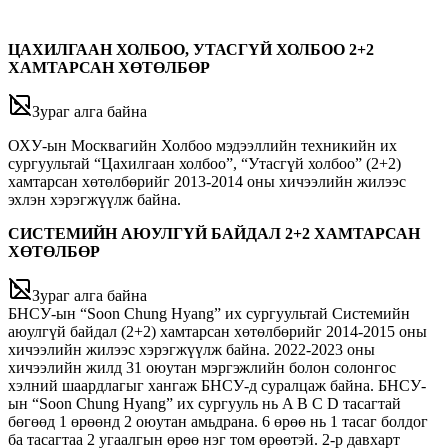
ЦАХИЛГААН ХОЛБОО, УТАСГҮЙ ХОЛБОО 2+2
ХАМТАРСАН ХӨТӨЛБӨР
Зураг алга байна
ОХУ-ын Москвагийн Холбоо мэдээллийн техникийн их
сургуультай “Цахилгаан холбоо”, “Утасгүй холбоо” (2+2)
хамтарсан хөтөлбөрийг 2013-2014 оны хичээлийн жилээс
эхлэн хэрэгжүүлж байна.
СИСТЕМИЙН АЮУЛГҮЙ БАЙДАЛ 2+2 ХАМТАРСАН
ХӨТӨЛБӨР
Зураг алга байна
БНСУ-ын “Soon Chung Hyang” их сургуультай Системийн
аюулгүй байдал (2+2) хамтарсан хөтөлбөрийг 2014-2015 оны
хичээлийн жилээс хэрэгжүүлж байна. 2022-2023 оны
хичээлийн жилд 31 оюутан мэргэжлийн болон солонгос
хэлний шаардлагыг хангаж БНСУ-д суралцаж байна.
БНСУ-
ын “Soon Chung Hyang” их сургууль нь A B C D тасагтай
бөгөөд 1 өрөөнд 2 оюутан амьдрана. 6 өрөө нь 1 тасаг болдог
ба тасагтаа 2 угаалгын өрөө нэг том өрөөтэй. 2-р давхарт