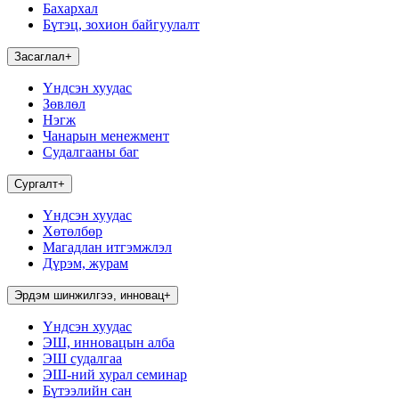
Бахархал
Бүтэц, зохион байгуулалт
Засаглал
+
Үндсэн хуудас
Зөвлөл
Нэгж
Чанарын менежмент
Судалгааны баг
Сургалт
+
Үндсэн хуудас
Хөтөлбөр
Магадлан итгэмжлэл
Дүрэм, журам
Эрдэм шинжилгээ, инновац
+
Үндсэн хуудас
ЭШ, инновацын алба
ЭШ судалгаа
ЭШ-ний хурал семинар
Бүтээлийн сан