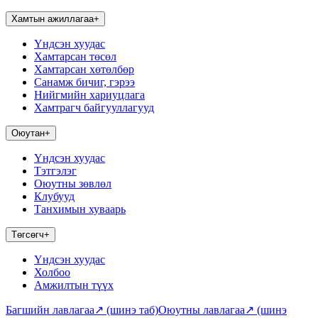
Хамтын ажиллагаа
+
Үндсэн хуудас
Хамтарсан төсөл
Хамтарсан хөтөлбөр
Санамж бичиг, гэрээ
Нийгмийн хариуцлага
Хамтрагч байгууллагууд
Оюутан
+
Үндсэн хуудас
Тэтгэлэг
Оюутны зөвлөл
Клубууд
Танхимын хуваарь
Төгсөгч
+
Үндсэн хуудас
Холбоо
Амжилтын түүх
Багшийн лавлагаа
↗
(шинэ таб)
Оюутны лавлагаа
↗
(шинэ