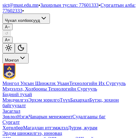
sict@must.edu.mn
•
Захирлын туслах
:
77601333
•
Сургалтын алба
:
77602333
•
Чухал холбоосууд
A−
↺
A+
Монгол
Монгол Улсын Шинжлэх Ухаан
Технологийн Их Сургууль
Мэдээлэл, Холбооны Технологийн Сургууль
Бидний тухай
Мэндчилгээ
Эрхэм зорилго
Түүх
Бахархал
Бүтэц, зохион
байгуулалт
Засаглал
Зөвлөл
Нэгж
Чанарын менежмент
Судалгааны баг
Сургалт
Хөтөлбөр
Магадлан итгэмжлэл
Дүрэм, журам
Эрдэм шинжилгээ, инновац