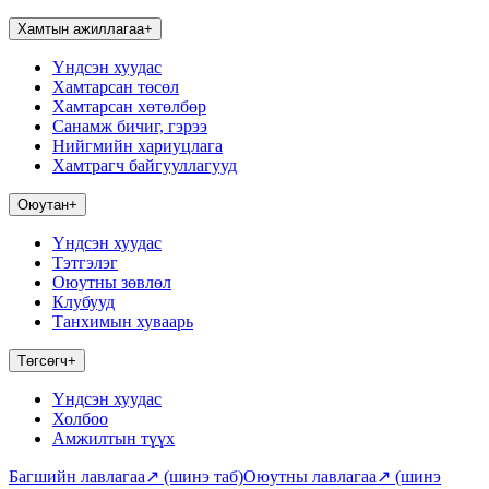
Хамтын ажиллагаа
+
Үндсэн хуудас
Хамтарсан төсөл
Хамтарсан хөтөлбөр
Санамж бичиг, гэрээ
Нийгмийн хариуцлага
Хамтрагч байгууллагууд
Оюутан
+
Үндсэн хуудас
Тэтгэлэг
Оюутны зөвлөл
Клубууд
Танхимын хуваарь
Төгсөгч
+
Үндсэн хуудас
Холбоо
Амжилтын түүх
Багшийн лавлагаа
↗
(шинэ таб)
Оюутны лавлагаа
↗
(шинэ