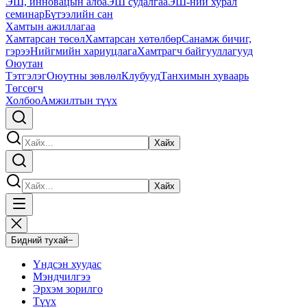
ЭШ, инновацын алба
ЭШ судалгаа
ЭШ-ний хурал
семинар
Бүтээлийн сан
Хамтын ажиллагаа
Хамтарсан төсөл
Хамтарсан хөтөлбөр
Санамж бичиг,
гэрээ
Нийгмийн хариуцлага
Хамтрагч байгууллагууд
Оюутан
Тэтгэлэг
Оюутны зөвлөл
Клубууд
Танхимын хуваарь
Төгсөгч
Холбоо
Амжилтын түүх
Хайх
Хайх
Бидний тухай
−
Үндсэн хуудас
Мэндчилгээ
Эрхэм зорилго
Түүх