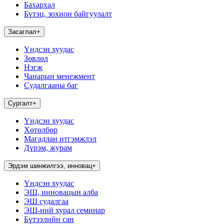
Бахархал
Бүтэц, зохион байгуулалт
Засаглал
+
Үндсэн хуудас
Зөвлөл
Нэгж
Чанарын менежмент
Судалгааны баг
Сургалт
+
Үндсэн хуудас
Хөтөлбөр
Магадлан итгэмжлэл
Дүрэм, журам
Эрдэм шинжилгээ, инновац
+
Үндсэн хуудас
ЭШ, инновацын алба
ЭШ судалгаа
ЭШ-ний хурал семинар
Бүтээлийн сан