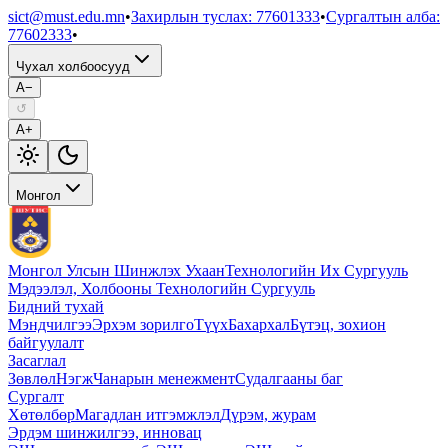
sict@must.edu.mn
•
Захирлын туслах
:
77601333
•
Сургалтын алба
:
77602333
•
Чухал холбоосууд
A−
↺
A+
Монгол
Монгол Улсын Шинжлэх Ухаан
Технологийн Их Сургууль
Мэдээлэл, Холбооны Технологийн Сургууль
Бидний тухай
Мэндчилгээ
Эрхэм зорилго
Түүх
Бахархал
Бүтэц, зохион
байгуулалт
Засаглал
Зөвлөл
Нэгж
Чанарын менежмент
Судалгааны баг
Сургалт
Хөтөлбөр
Магадлан итгэмжлэл
Дүрэм, журам
Эрдэм шинжилгээ, инновац