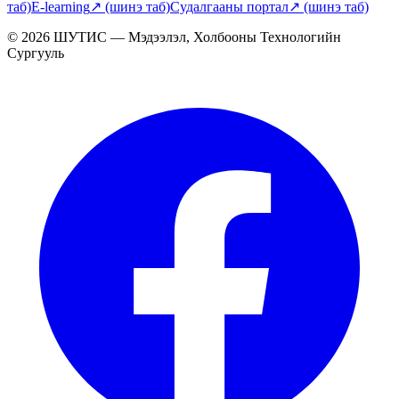
таб)
E-learning
↗
(шинэ таб)
Судалгааны портал
↗
(шинэ таб)
© 2026 ШУТИС — Мэдээлэл, Холбооны Технологийн
Сургууль