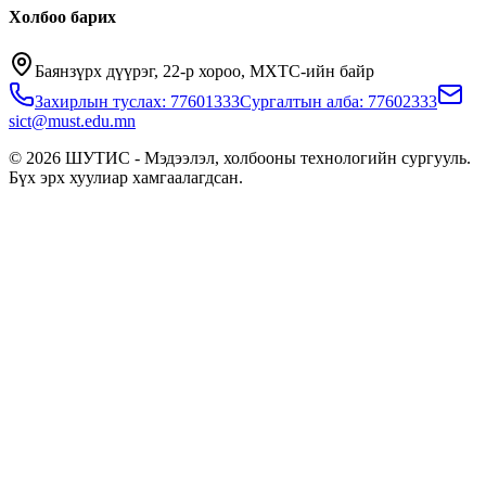
Холбоо барих
Баянзүрх дүүрэг, 22-р хороо, МХТС-ийн байр
Захирлын туслах: 77601333
Сургалтын алба: 77602333
sict@must.edu.mn
© 2026 ШУТИС - Мэдээлэл, холбооны технологийн сургууль.
Бүх эрх хуулиар хамгаалагдсан.