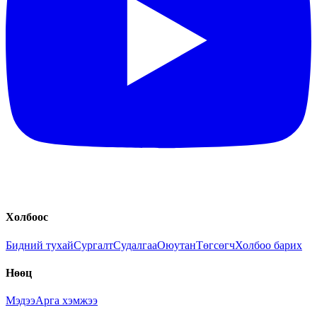
Холбоос
Бидний тухай
Сургалт
Судалгаа
Оюутан
Төгсөгч
Холбоо барих
Нөөц
Мэдээ
Арга хэмжээ