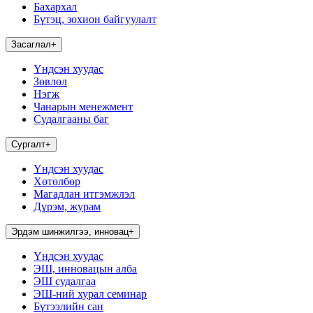
Бахархал
Бүтэц, зохион байгуулалт
Засаглал
+
Үндсэн хуудас
Зөвлөл
Нэгж
Чанарын менежмент
Судалгааны баг
Сургалт
+
Үндсэн хуудас
Хөтөлбөр
Магадлан итгэмжлэл
Дүрэм, журам
Эрдэм шинжилгээ, инновац
+
Үндсэн хуудас
ЭШ, инновацын алба
ЭШ судалгаа
ЭШ-ний хурал семинар
Бүтээлийн сан