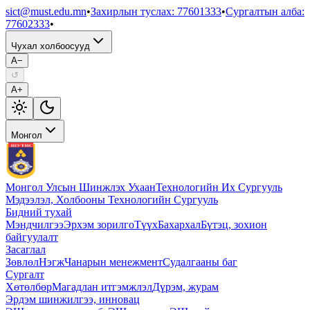
sict@must.edu.mn
•
Захирлын туслах
:
77601333
•
Сургалтын алба
:
77602333
•
Чухал холбоосууд
A−
↺
A+
Монгол
Монгол Улсын Шинжлэх Ухаан
Технологийн Их Сургууль
Мэдээлэл, Холбооны Технологийн Сургууль
Бидний тухай
Мэндчилгээ
Эрхэм зорилго
Түүх
Бахархал
Бүтэц, зохион
байгуулалт
Засаглал
Зөвлөл
Нэгж
Чанарын менежмент
Судалгааны баг
Сургалт
Хөтөлбөр
Магадлан итгэмжлэл
Дүрэм, журам
Эрдэм шинжилгээ, инновац