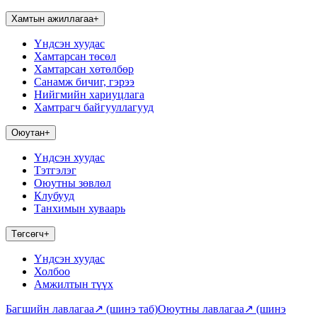
Хамтын ажиллагаа
+
Үндсэн хуудас
Хамтарсан төсөл
Хамтарсан хөтөлбөр
Санамж бичиг, гэрээ
Нийгмийн хариуцлага
Хамтрагч байгууллагууд
Оюутан
+
Үндсэн хуудас
Тэтгэлэг
Оюутны зөвлөл
Клубууд
Танхимын хуваарь
Төгсөгч
+
Үндсэн хуудас
Холбоо
Амжилтын түүх
Багшийн лавлагаа
↗
(шинэ таб)
Оюутны лавлагаа
↗
(шинэ