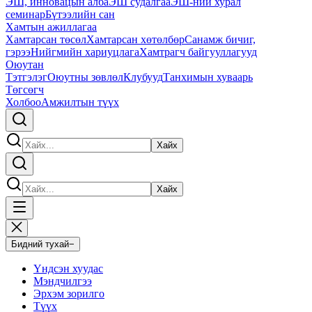
ЭШ, инновацын алба
ЭШ судалгаа
ЭШ-ний хурал
семинар
Бүтээлийн сан
Хамтын ажиллагаа
Хамтарсан төсөл
Хамтарсан хөтөлбөр
Санамж бичиг,
гэрээ
Нийгмийн хариуцлага
Хамтрагч байгууллагууд
Оюутан
Тэтгэлэг
Оюутны зөвлөл
Клубууд
Танхимын хуваарь
Төгсөгч
Холбоо
Амжилтын түүх
Хайх
Хайх
Бидний тухай
−
Үндсэн хуудас
Мэндчилгээ
Эрхэм зорилго
Түүх