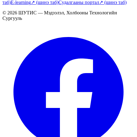
таб)
E-learning
↗
(шинэ таб)
Судалгааны портал
↗
(шинэ таб)
© 2026 ШУТИС — Мэдээлэл, Холбооны Технологийн
Сургууль