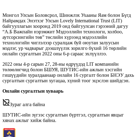
Монгол Улсын Боловсрол, Шинжлэх Ухааны Яам болон Бүгд
Найрамдах Энэтхэг Улсын Lovely International Trust (LIT)
байгууллагын хооронд 2019 онд байгуулсан гэрээний дагуу
“А.Б Важпайн нэрэмжит Мэдээллийн технологи, холбоо,
аутсорсингийн төв” төслийн хүрээнд мэдээллийн
технологийн чиглэлээр суралцаж буй оюутан залуусын
мэдлэг, ур чадварыг дээшлүүлэх зорилго бүхий 16 төрлийн
онлайн сургалтын 2022 оны 6-р сараас эхлүүллээ.
2022 оны
4
-р сарын 27, 28-ны өдрүүдэд LIT компанийн
төлөөлөгчид болон БШУЯ, ШУТИС-ийн ажлын хэсгийн
гишүүдийн хуралдаанаар онлайн 16 сургалт болон БНЭУ дахь
сургалтын сургалтын хугацаа, хүний тоог эцэслэн шийдсэн.
О
нлайн сургалтын хуваарь
Зураг алга байна
ШУТИС-ийн зүгээс сургалтын бүртгэл, сургалтын явцыг
хянах ажлыг хийж байна.