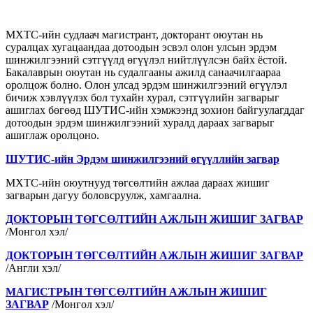
МХТС-ийн судлаач магистрант, докторант оюутан нь
суралцах хугацаандаа дотоодын эсвэл олон улсын эрдэм
шинжилгээний сэтгүүлд өгүүлэл нийтлүүлсэн байх ёстой.
Бакалаврын оюутан нь судалгааны ажилд санаачилгаараа
оролцож болно. Олон улсад эрдэм шинжилгээний өгүүлэл
бичиж хэвлүүлэх бол тухайн хурал, сэтгүүлийн загварыг
ашиглах бөгөөд ШУТИС-ийн хэмжээнд зохион байгуулагддаг
дотоодын эрдэм шинжилгээний хуралд дараах загварыг
ашиглаж оролцоно.
ШУТИС-ийн Эрдэм шинжилгээний өгүүллийн загвар
МХТС-ийн оюутнууд төгсөлтийн ажлаа дараах жишиг
загварын дагуу боловсруулж, хамгаална.
ДОКТОРЫН ТӨГСӨЛТИЙН АЖЛЫН ЖИШИГ ЗАГВАР
/Монгол хэл/
ДОКТОРЫН ТӨГСӨЛТИЙН АЖЛЫН ЖИШИГ ЗАГВАР
/Англи хэл/
МАГИСТРЫН ТӨГСӨЛТИЙН АЖЛЫН ЖИШИГ
ЗАГВАР
/Монгол хэл/