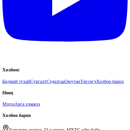
Холбоос
Бидний тухай
Сургалт
Судалгаа
Оюутан
Төгсөгч
Холбоо барих
Нөөц
Мэдээ
Арга хэмжээ
Холбоо барих
Баянзүрх дүүрэг, 22-р хороо, МХТС-ийн байр