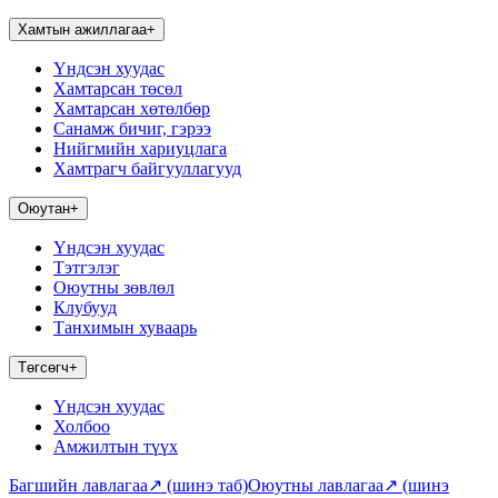
Хамтын ажиллагаа
+
Үндсэн хуудас
Хамтарсан төсөл
Хамтарсан хөтөлбөр
Санамж бичиг, гэрээ
Нийгмийн хариуцлага
Хамтрагч байгууллагууд
Оюутан
+
Үндсэн хуудас
Тэтгэлэг
Оюутны зөвлөл
Клубууд
Танхимын хуваарь
Төгсөгч
+
Үндсэн хуудас
Холбоо
Амжилтын түүх
Багшийн лавлагаа
↗
(шинэ таб)
Оюутны лавлагаа
↗
(шинэ