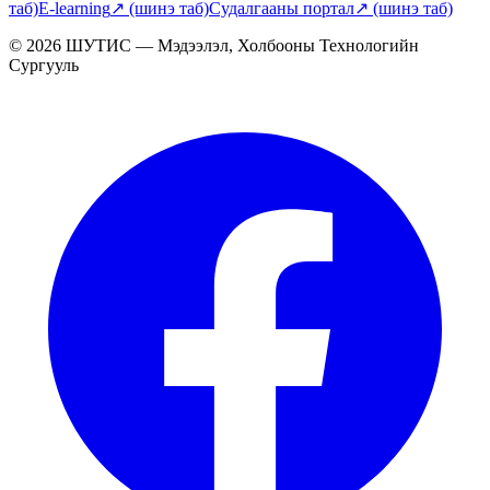
таб)
E-learning
↗
(шинэ таб)
Судалгааны портал
↗
(шинэ таб)
© 2026 ШУТИС — Мэдээлэл, Холбооны Технологийн
Сургууль