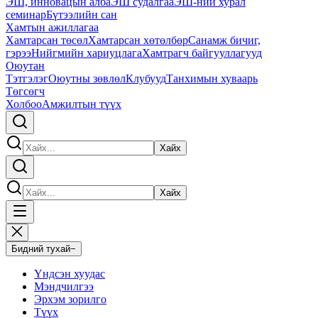
ЭШ, инновацын алба
ЭШ судалгаа
ЭШ-ний хурал
семинар
Бүтээлийн сан
Хамтын ажиллагаа
Хамтарсан төсөл
Хамтарсан хөтөлбөр
Санамж бичиг,
гэрээ
Нийгмийн хариуцлага
Хамтрагч байгууллагууд
Оюутан
Тэтгэлэг
Оюутны зөвлөл
Клубууд
Танхимын хуваарь
Төгсөгч
Холбоо
Амжилтын түүх
Хайх
Хайх
Бидний тухай
−
Үндсэн хуудас
Мэндчилгээ
Эрхэм зорилго
Түүх