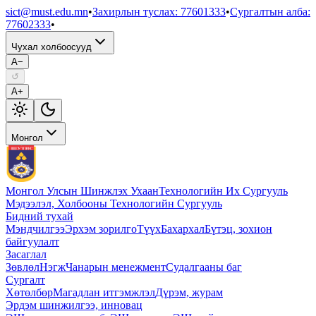
sict@must.edu.mn
•
Захирлын туслах
:
77601333
•
Сургалтын алба
:
77602333
•
Чухал холбоосууд
A−
↺
A+
Монгол
Монгол Улсын Шинжлэх Ухаан
Технологийн Их Сургууль
Мэдээлэл, Холбооны Технологийн Сургууль
Бидний тухай
Мэндчилгээ
Эрхэм зорилго
Түүх
Бахархал
Бүтэц, зохион
байгуулалт
Засаглал
Зөвлөл
Нэгж
Чанарын менежмент
Судалгааны баг
Сургалт
Хөтөлбөр
Магадлан итгэмжлэл
Дүрэм, журам
Эрдэм шинжилгээ, инновац