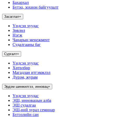
Бахархал
Бүтэц, зохион байгуулалт
Засаглал
+
Үндсэн хуудас
Зөвлөл
Нэгж
Чанарын менежмент
Судалгааны баг
Сургалт
+
Үндсэн хуудас
Хөтөлбөр
Магадлан итгэмжлэл
Дүрэм, журам
Эрдэм шинжилгээ, инновац
+
Үндсэн хуудас
ЭШ, инновацын алба
ЭШ судалгаа
ЭШ-ний хурал семинар
Бүтээлийн сан