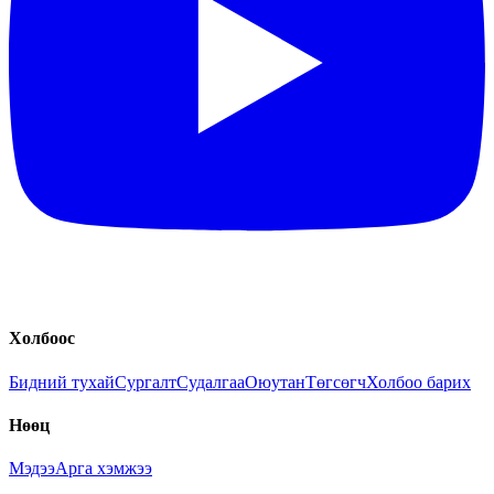
Холбоос
Бидний тухай
Сургалт
Судалгаа
Оюутан
Төгсөгч
Холбоо барих
Нөөц
Мэдээ
Арга хэмжээ