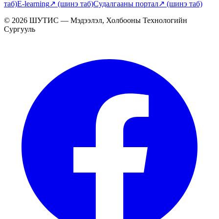
таб)
E-learning
↗
(шинэ таб)
Судалгааны портал
↗
(шинэ таб)
© 2026 ШУТИС — Мэдээлэл, Холбооны Технологийн
Сургууль