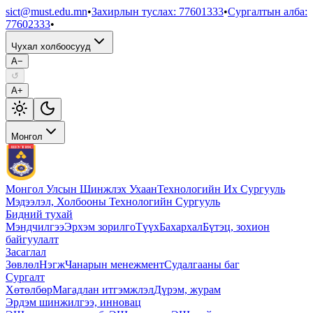
sict@must.edu.mn
•
Захирлын туслах
:
77601333
•
Сургалтын алба
:
77602333
•
Чухал холбоосууд
A−
↺
A+
Монгол
Монгол Улсын Шинжлэх Ухаан
Технологийн Их Сургууль
Мэдээлэл, Холбооны Технологийн Сургууль
Бидний тухай
Мэндчилгээ
Эрхэм зорилго
Түүх
Бахархал
Бүтэц, зохион
байгуулалт
Засаглал
Зөвлөл
Нэгж
Чанарын менежмент
Судалгааны баг
Сургалт
Хөтөлбөр
Магадлан итгэмжлэл
Дүрэм, журам
Эрдэм шинжилгээ, инновац