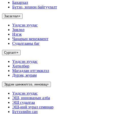
Бахархал
Бүтэц, зохион байгуулалт
Засаглал
+
Үндсэн хуудас
Зөвлөл
Нэгж
Чанарын менежмент
Судалгааны баг
Сургалт
+
Үндсэн хуудас
Хөтөлбөр
Магадлан итгэмжлэл
Дүрэм, журам
Эрдэм шинжилгээ, инновац
+
Үндсэн хуудас
ЭШ, инновацын алба
ЭШ судалгаа
ЭШ-ний хурал семинар
Бүтээлийн сан