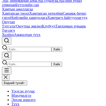
ЭШ, инновацын алба
ЭШ судалгаа
ЭШ-ний хурал
семинар
Бүтээлийн сан
Хамтын ажиллагаа
Хамтарсан төсөл
Хамтарсан хөтөлбөр
Санамж бичиг,
гэрээ
Нийгмийн хариуцлага
Хамтрагч байгууллагууд
Оюутан
Тэтгэлэг
Оюутны зөвлөл
Клубууд
Танхимын хуваарь
Төгсөгч
Холбоо
Амжилтын түүх
Хайх
Хайх
Бидний тухай
−
Үндсэн хуудас
Мэндчилгээ
Эрхэм зорилго
Түүх