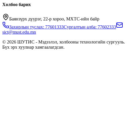
Холбоо барих
Баянзүрх дүүрэг, 22-р хороо, МХТС-ийн байр
Захирлын туслах: 77601333
Сургалтын алба: 77602333
sict@must.edu.mn
© 2026 ШУТИС - Мэдээлэл, холбооны технологийн сургууль.
Бүх эрх хуулиар хамгаалагдсан.