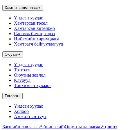
Хамтын ажиллагаа
+
Үндсэн хуудас
Хамтарсан төсөл
Хамтарсан хөтөлбөр
Санамж бичиг, гэрээ
Нийгмийн хариуцлага
Хамтрагч байгууллагууд
Оюутан
+
Үндсэн хуудас
Тэтгэлэг
Оюутны зөвлөл
Клубууд
Танхимын хуваарь
Төгсөгч
+
Үндсэн хуудас
Холбоо
Амжилтын түүх
Багшийн лавлагаа
↗
(шинэ таб)
Оюутны лавлагаа
↗
(шинэ